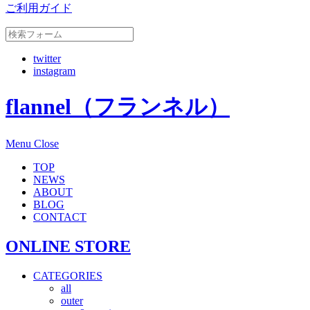
ご利用ガイド
twitter
instagram
flannel（フランネル）
Menu
Close
TOP
NEWS
ABOUT
BLOG
CONTACT
ONLINE STORE
CATEGORIES
all
outer