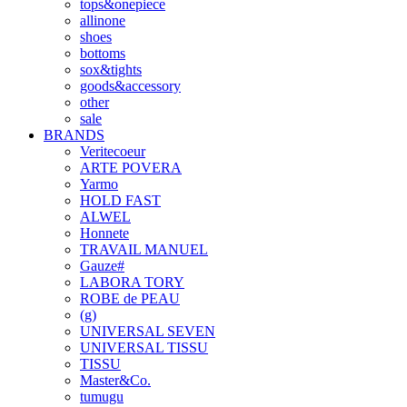
tops&onepiece
allinone
shoes
bottoms
sox&tights
goods&accessory
other
sale
BRANDS
Veritecoeur
ARTE POVERA
Yarmo
HOLD FAST
ALWEL
Honnete
TRAVAIL MANUEL
Gauze#
LABORA TORY
ROBE de PEAU
(g)
UNIVERSAL SEVEN
UNIVERSAL TISSU
TISSU
Master&Co.
tumugu