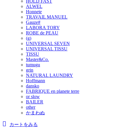
HOLD FAST
ALWEL
Honnete
TRAVAIL MANUEL
Gauze#
LABORA TORY
ROBE de PEAU
(g)
UNIVERSAL SEVEN
UNIVERSAL TISSU
TISSU
Master&Co.
tumugu
grin
NATURAL LAUNDRY
Hoffmann
dansko
FABRIQUE en planete terre
or slow
BAILER
other
かまわぬ
カートをみる