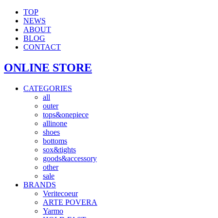
TOP
NEWS
ABOUT
BLOG
CONTACT
ONLINE STORE
CATEGORIES
all
outer
tops&onepiece
allinone
shoes
bottoms
sox&tights
goods&accessory
other
sale
BRANDS
Veritecoeur
ARTE POVERA
Yarmo