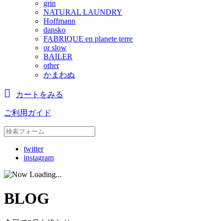
grin
NATURAL LAUNDRY
Hoffmann
dansko
FABRIQUE en planete terre
or slow
BAILER
other
かまわぬ
カートをみる
ご利用ガイド
twitter
instagram
BLOG