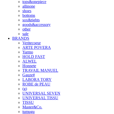
tops&onepiece
allinone
shoes
bottoms
sox&tights
goods&accessory
other
sale
BRANDS
Veritecoeur
ARTE POVERA
Yarmo
HOLD FAST
ALWEL
Honnete
TRAVAIL MANUEL
Gauze#
LABORA TORY
ROBE de PEAU
(g)
UNIVERSAL SEVEN
UNIVERSAL TISSU
TISSU
Master&Co.
tumugu