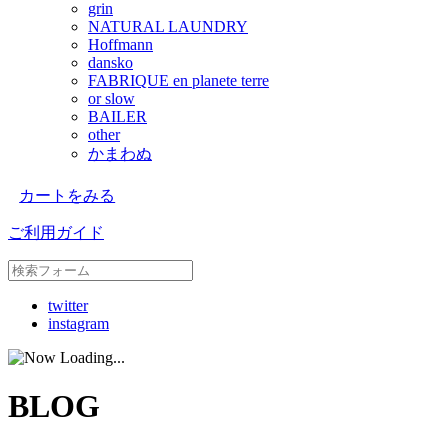
grin
NATURAL LAUNDRY
Hoffmann
dansko
FABRIQUE en planete terre
or slow
BAILER
other
かまわぬ
カートをみる
ご利用ガイド
twitter
instagram
BLOG