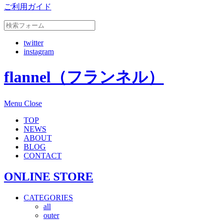
ご利用ガイド
twitter
instagram
flannel（フランネル）
Menu
Close
TOP
NEWS
ABOUT
BLOG
CONTACT
ONLINE STORE
CATEGORIES
all
outer