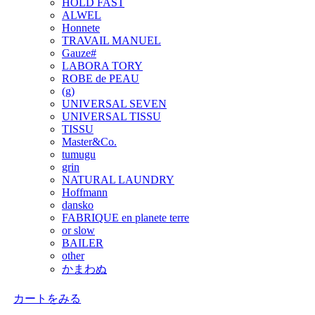
HOLD FAST
ALWEL
Honnete
TRAVAIL MANUEL
Gauze#
LABORA TORY
ROBE de PEAU
(g)
UNIVERSAL SEVEN
UNIVERSAL TISSU
TISSU
Master&Co.
tumugu
grin
NATURAL LAUNDRY
Hoffmann
dansko
FABRIQUE en planete terre
or slow
BAILER
other
かまわぬ
カートをみる