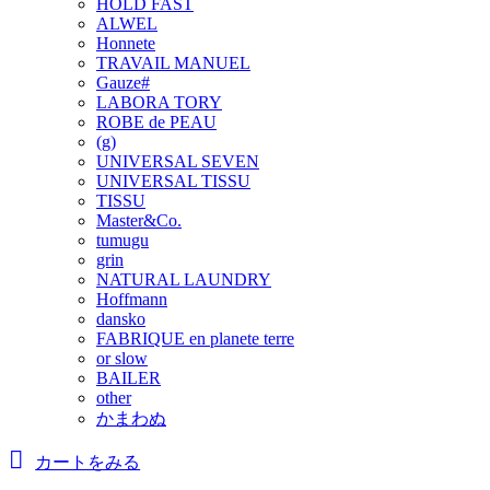
HOLD FAST
ALWEL
Honnete
TRAVAIL MANUEL
Gauze#
LABORA TORY
ROBE de PEAU
(g)
UNIVERSAL SEVEN
UNIVERSAL TISSU
TISSU
Master&Co.
tumugu
grin
NATURAL LAUNDRY
Hoffmann
dansko
FABRIQUE en planete terre
or slow
BAILER
other
かまわぬ
カートをみる