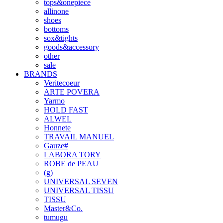
tops&onepiece
allinone
shoes
bottoms
sox&tights
goods&accessory
other
sale
BRANDS
Veritecoeur
ARTE POVERA
Yarmo
HOLD FAST
ALWEL
Honnete
TRAVAIL MANUEL
Gauze#
LABORA TORY
ROBE de PEAU
(g)
UNIVERSAL SEVEN
UNIVERSAL TISSU
TISSU
Master&Co.
tumugu