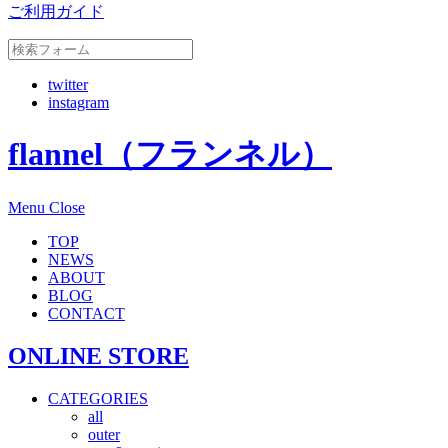
ご利用ガイド
twitter
instagram
flannel（フランネル）
Menu
Close
TOP
NEWS
ABOUT
BLOG
CONTACT
ONLINE STORE
CATEGORIES
all
outer