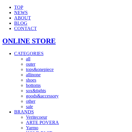
TOP
NEWS
ABOUT
BLOG
CONTACT
ONLINE STORE
CATEGORIES
all
outer
tops&onepiece
allinone
shoes
bottoms
sox&tights
goods&accessory
other
sale
BRANDS
Veritecoeur
ARTE POVERA
Yarmo