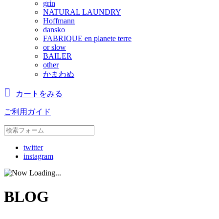
grin
NATURAL LAUNDRY
Hoffmann
dansko
FABRIQUE en planete terre
or slow
BAILER
other
かまわぬ
カートをみる
ご利用ガイド
twitter
instagram
BLOG