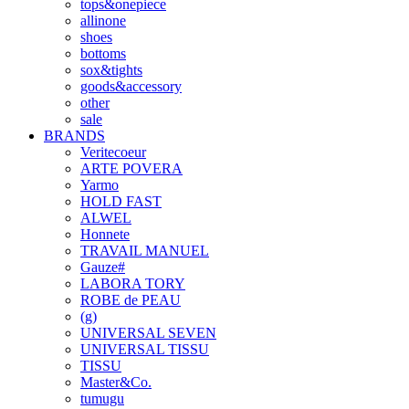
tops&onepiece
allinone
shoes
bottoms
sox&tights
goods&accessory
other
sale
BRANDS
Veritecoeur
ARTE POVERA
Yarmo
HOLD FAST
ALWEL
Honnete
TRAVAIL MANUEL
Gauze#
LABORA TORY
ROBE de PEAU
(g)
UNIVERSAL SEVEN
UNIVERSAL TISSU
TISSU
Master&Co.
tumugu