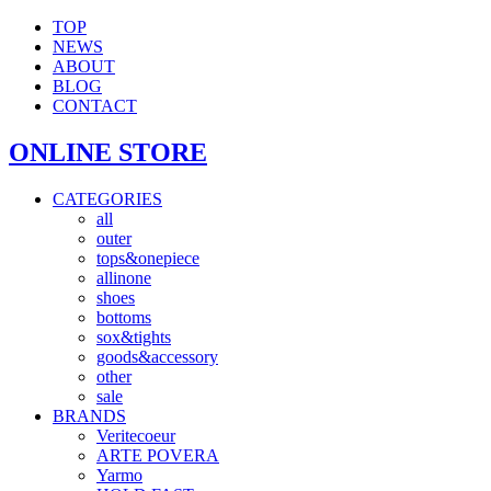
TOP
NEWS
ABOUT
BLOG
CONTACT
ONLINE STORE
CATEGORIES
all
outer
tops&onepiece
allinone
shoes
bottoms
sox&tights
goods&accessory
other
sale
BRANDS
Veritecoeur
ARTE POVERA
Yarmo