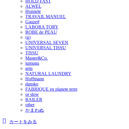
HOLD FAST
ALWEL
Honnete
TRAVAIL MANUEL
Gauze#
LABORA TORY
ROBE de PEAU
(g)
UNIVERSAL SEVEN
UNIVERSAL TISSU
TISSU
Master&Co.
tumugu
grin
NATURAL LAUNDRY
Hoffmann
dansko
FABRIQUE en planete terre
or slow
BAILER
other
かまわぬ
カートをみる