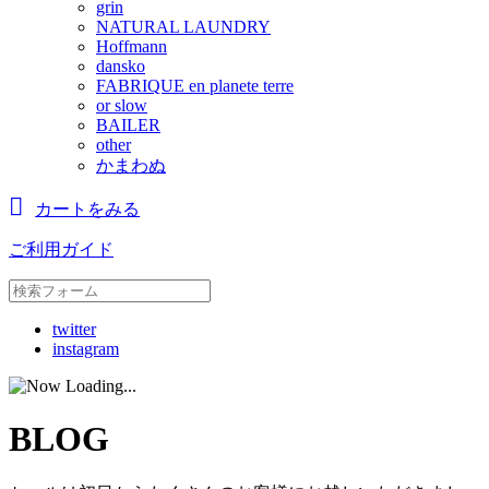
grin
NATURAL LAUNDRY
Hoffmann
dansko
FABRIQUE en planete terre
or slow
BAILER
other
かまわぬ
カートをみる
ご利用ガイド
twitter
instagram
BLOG