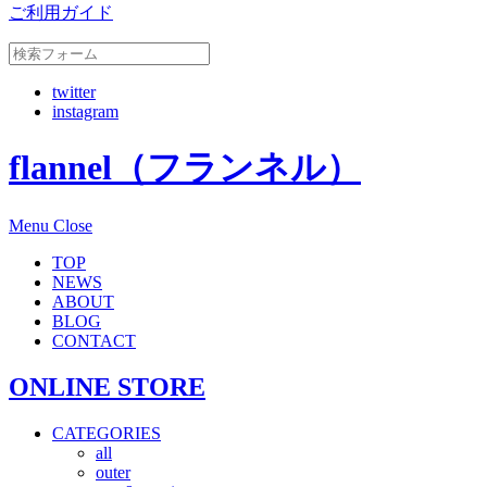
ご利用ガイド
twitter
instagram
flannel（フランネル）
Menu
Close
TOP
NEWS
ABOUT
BLOG
CONTACT
ONLINE STORE
CATEGORIES
all
outer