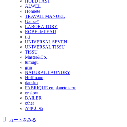
HOLD FAST
ALWEL
Honnete
TRAVAIL MANUEL
Gauze#
LABORA TORY
ROBE de PEAU
(g)
UNIVERSAL SEVEN
UNIVERSAL TISSU
TISSU
Master&Co.
tumugu
grin
NATURAL LAUNDRY
Hoffmann
dansko
FABRIQUE en planete terre
or slow
BAILER
other
かまわぬ
カートをみる