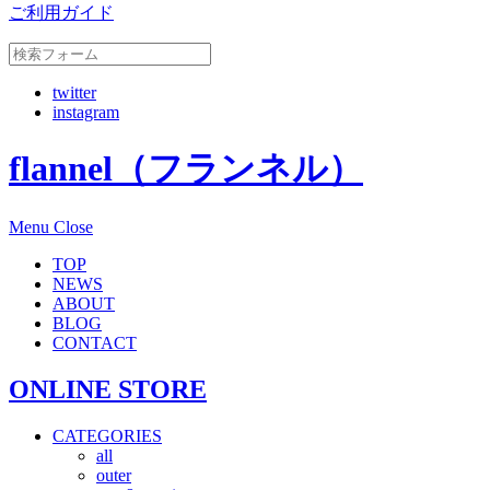
ご利用ガイド
twitter
instagram
flannel（フランネル）
Menu
Close
TOP
NEWS
ABOUT
BLOG
CONTACT
ONLINE STORE
CATEGORIES
all
outer