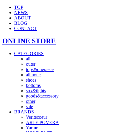
TOP
NEWS
ABOUT
BLOG
CONTACT
ONLINE STORE
CATEGORIES
all
outer
tops&onepiece
allinone
shoes
bottoms
sox&tights
goods&accessory
other
sale
BRANDS
Veritecoeur
ARTE POVERA
Yarmo