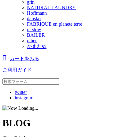
grin
NATURAL LAUNDRY
Hoffmann
dansko
FABRIQUE en planete terre
or slow
BAILER
other
かまわぬ
カートをみる
ご利用ガイド
twitter
instagram
BLOG