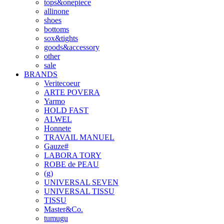
tops&onepiece
allinone
shoes
bottoms
sox&tights
goods&accessory
other
sale
BRANDS
Veritecoeur
ARTE POVERA
Yarmo
HOLD FAST
ALWEL
Honnete
TRAVAIL MANUEL
Gauze#
LABORA TORY
ROBE de PEAU
(g)
UNIVERSAL SEVEN
UNIVERSAL TISSU
TISSU
Master&Co.
tumugu