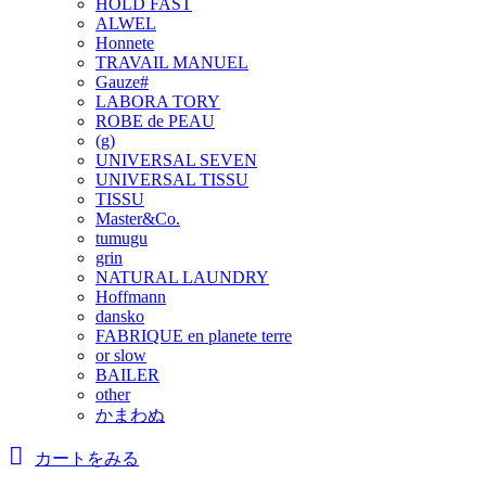
HOLD FAST
ALWEL
Honnete
TRAVAIL MANUEL
Gauze#
LABORA TORY
ROBE de PEAU
(g)
UNIVERSAL SEVEN
UNIVERSAL TISSU
TISSU
Master&Co.
tumugu
grin
NATURAL LAUNDRY
Hoffmann
dansko
FABRIQUE en planete terre
or slow
BAILER
other
かまわぬ
カートをみる