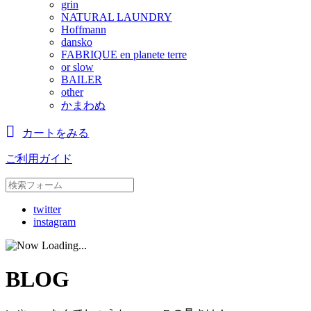
grin
NATURAL LAUNDRY
Hoffmann
dansko
FABRIQUE en planete terre
or slow
BAILER
other
かまわぬ
カートをみる
ご利用ガイド
twitter
instagram
BLOG