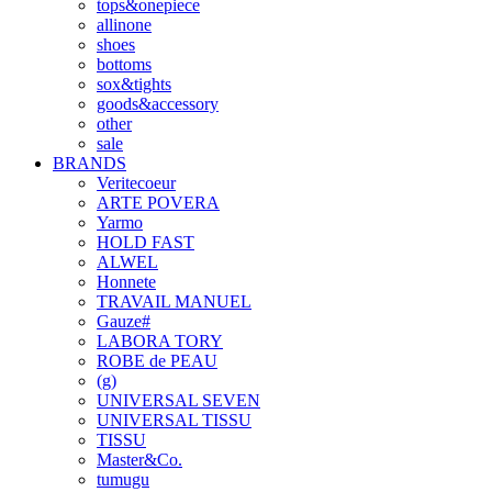
tops&onepiece
allinone
shoes
bottoms
sox&tights
goods&accessory
other
sale
BRANDS
Veritecoeur
ARTE POVERA
Yarmo
HOLD FAST
ALWEL
Honnete
TRAVAIL MANUEL
Gauze#
LABORA TORY
ROBE de PEAU
(g)
UNIVERSAL SEVEN
UNIVERSAL TISSU
TISSU
Master&Co.
tumugu