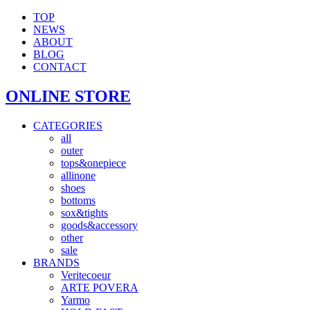
TOP
NEWS
ABOUT
BLOG
CONTACT
ONLINE STORE
CATEGORIES
all
outer
tops&onepiece
allinone
shoes
bottoms
sox&tights
goods&accessory
other
sale
BRANDS
Veritecoeur
ARTE POVERA
Yarmo