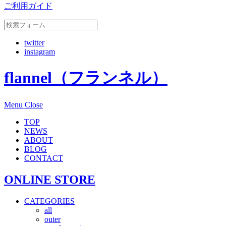
ご利用ガイド
twitter
instagram
flannel（フランネル）
Menu
Close
TOP
NEWS
ABOUT
BLOG
CONTACT
ONLINE STORE
CATEGORIES
all
outer