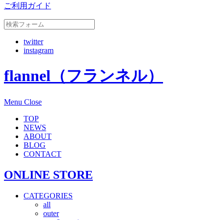
ご利用ガイド
twitter
instagram
flannel（フランネル）
Menu
Close
TOP
NEWS
ABOUT
BLOG
CONTACT
ONLINE STORE
CATEGORIES
all
outer