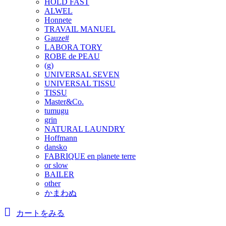
HOLD FAST
ALWEL
Honnete
TRAVAIL MANUEL
Gauze#
LABORA TORY
ROBE de PEAU
(g)
UNIVERSAL SEVEN
UNIVERSAL TISSU
TISSU
Master&Co.
tumugu
grin
NATURAL LAUNDRY
Hoffmann
dansko
FABRIQUE en planete terre
or slow
BAILER
other
かまわぬ
カートをみる