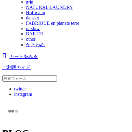
grin
NATURAL LAUNDRY
Hoffmann
dansko
FABRIQUE en planete terre
or slow
BAILER
other
かまわぬ
カートをみる
ご利用ガイド
twitter
instagram