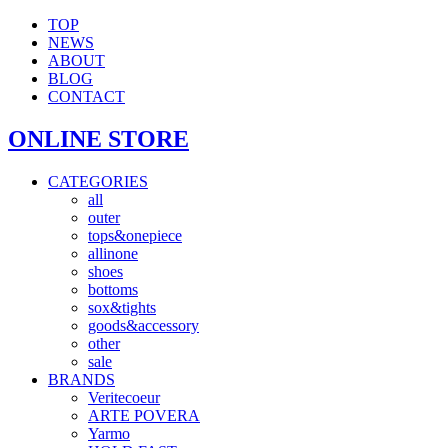
TOP
NEWS
ABOUT
BLOG
CONTACT
ONLINE STORE
CATEGORIES
all
outer
tops&onepiece
allinone
shoes
bottoms
sox&tights
goods&accessory
other
sale
BRANDS
Veritecoeur
ARTE POVERA
Yarmo