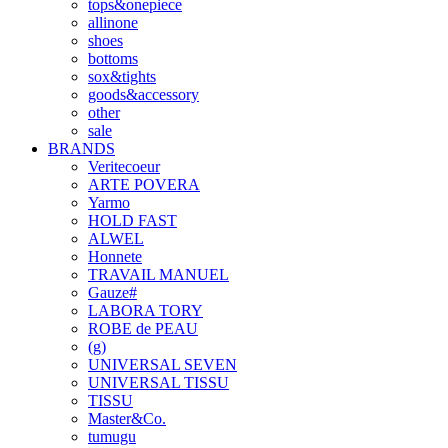
tops&onepiece
allinone
shoes
bottoms
sox&tights
goods&accessory
other
sale
BRANDS
Veritecoeur
ARTE POVERA
Yarmo
HOLD FAST
ALWEL
Honnete
TRAVAIL MANUEL
Gauze#
LABORA TORY
ROBE de PEAU
(g)
UNIVERSAL SEVEN
UNIVERSAL TISSU
TISSU
Master&Co.
tumugu