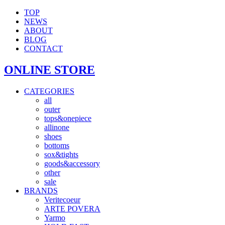
TOP
NEWS
ABOUT
BLOG
CONTACT
ONLINE STORE
CATEGORIES
all
outer
tops&onepiece
allinone
shoes
bottoms
sox&tights
goods&accessory
other
sale
BRANDS
Veritecoeur
ARTE POVERA
Yarmo