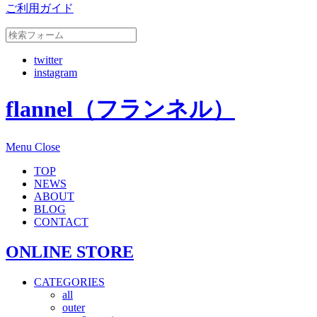
ご利用ガイド
twitter
instagram
flannel（フランネル）
Menu
Close
TOP
NEWS
ABOUT
BLOG
CONTACT
ONLINE STORE
CATEGORIES
all
outer