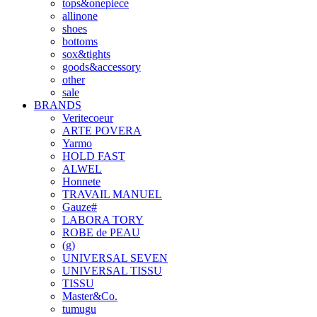
tops&onepiece
allinone
shoes
bottoms
sox&tights
goods&accessory
other
sale
BRANDS
Veritecoeur
ARTE POVERA
Yarmo
HOLD FAST
ALWEL
Honnete
TRAVAIL MANUEL
Gauze#
LABORA TORY
ROBE de PEAU
(g)
UNIVERSAL SEVEN
UNIVERSAL TISSU
TISSU
Master&Co.
tumugu