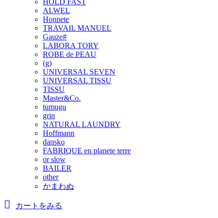
HOLD FAST
ALWEL
Honnete
TRAVAIL MANUEL
Gauze#
LABORA TORY
ROBE de PEAU
(g)
UNIVERSAL SEVEN
UNIVERSAL TISSU
TISSU
Master&Co.
tumugu
grin
NATURAL LAUNDRY
Hoffmann
dansko
FABRIQUE en planete terre
or slow
BAILER
other
かまわぬ
カートをみる