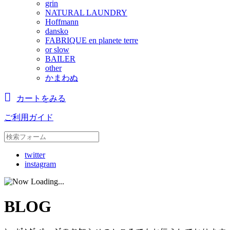
grin
NATURAL LAUNDRY
Hoffmann
dansko
FABRIQUE en planete terre
or slow
BAILER
other
かまわぬ
カートをみる
ご利用ガイド
twitter
instagram
BLOG