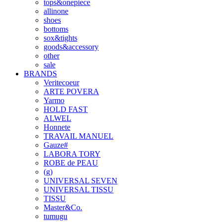
tops&onepiece
allinone
shoes
bottoms
sox&tights
goods&accessory
other
sale
BRANDS
Veritecoeur
ARTE POVERA
Yarmo
HOLD FAST
ALWEL
Honnete
TRAVAIL MANUEL
Gauze#
LABORA TORY
ROBE de PEAU
(g)
UNIVERSAL SEVEN
UNIVERSAL TISSU
TISSU
Master&Co.
tumugu