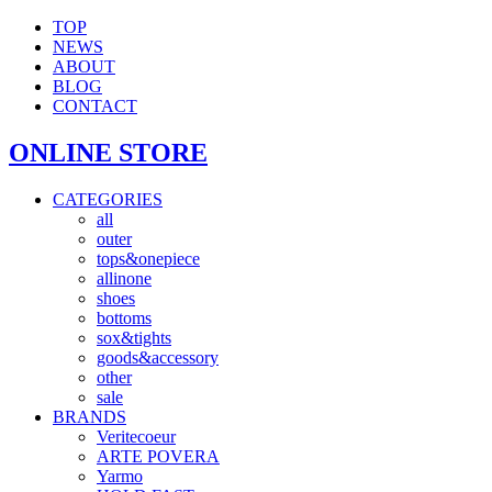
TOP
NEWS
ABOUT
BLOG
CONTACT
ONLINE STORE
CATEGORIES
all
outer
tops&onepiece
allinone
shoes
bottoms
sox&tights
goods&accessory
other
sale
BRANDS
Veritecoeur
ARTE POVERA
Yarmo