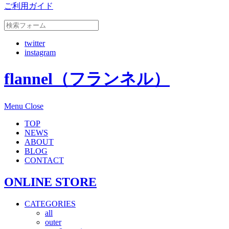
ご利用ガイド
twitter
instagram
flannel（フランネル）
Menu
Close
TOP
NEWS
ABOUT
BLOG
CONTACT
ONLINE STORE
CATEGORIES
all
outer