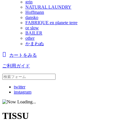
grin
NATURAL LAUNDRY
Hoffmann
dansko
FABRIQUE en planete terre
or slow
BAILER
other
かまわぬ
カートをみる
ご利用ガイド
twitter
instagram
TISSU