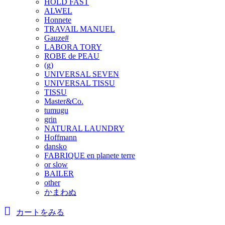
HOLD FAST
ALWEL
Honnete
TRAVAIL MANUEL
Gauze#
LABORA TORY
ROBE de PEAU
(g)
UNIVERSAL SEVEN
UNIVERSAL TISSU
TISSU
Master&Co.
tumugu
grin
NATURAL LAUNDRY
Hoffmann
dansko
FABRIQUE en planete terre
or slow
BAILER
other
かまわぬ
カートをみる