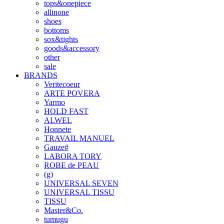
tops&onepiece
allinone
shoes
bottoms
sox&tights
goods&accessory
other
sale
BRANDS
Veritecoeur
ARTE POVERA
Yarmo
HOLD FAST
ALWEL
Honnete
TRAVAIL MANUEL
Gauze#
LABORA TORY
ROBE de PEAU
(g)
UNIVERSAL SEVEN
UNIVERSAL TISSU
TISSU
Master&Co.
tumugu