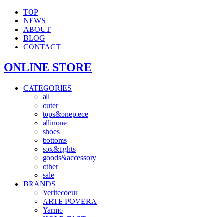
TOP
NEWS
ABOUT
BLOG
CONTACT
ONLINE STORE
CATEGORIES
all
outer
tops&onepiece
allinone
shoes
bottoms
sox&tights
goods&accessory
other
sale
BRANDS
Veritecoeur
ARTE POVERA
Yarmo