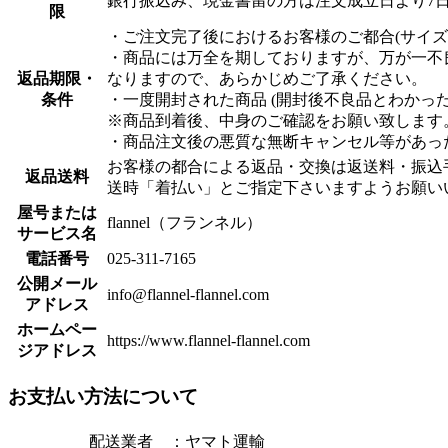
銀行振込み、現金書留の方は注文成立日より7
限
・ご注文完了後におけるお客様のご都合(サイ
・商品には万全を期しておりますが、万が一不
返品期限・
なりますので、あらかじめご了承ください。
条件
・一度開封された商品 (開封後不良品とわかっ
※商品到着後、中身のご確認をお願い致します
・商品注文後の悪質な無断キャンセル等があった
お客様の都合による返品・交換は返送料・振込
返品送料
送時「着払い」とご指定下さいますようお願い
屋号または
flannel（フランネル）
サービス名
電話番号
025-311-7165
公開メール
info@flannel-flannel.com
アドレス
ホームペー
https://www.flannel-flannel.com
ジアドレス
お支払い方法について
配送業者 ：ヤマト運輸