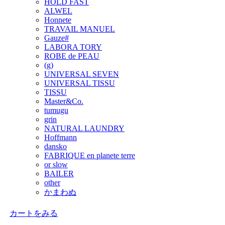
HOLD FAST
ALWEL
Honnete
TRAVAIL MANUEL
Gauze#
LABORA TORY
ROBE de PEAU
(g)
UNIVERSAL SEVEN
UNIVERSAL TISSU
TISSU
Master&Co.
tumugu
grin
NATURAL LAUNDRY
Hoffmann
dansko
FABRIQUE en planete terre
or slow
BAILER
other
かまわぬ
カートをみる