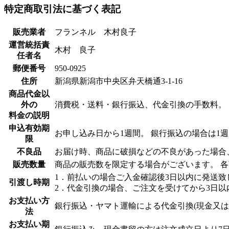
特定商取引法に基づく表記
販売業者
フランネル 木村良子
運営統括責
木村 良子
任者名
郵便番号
950-0925
住所
新潟県新潟市中央区弁天橋通3-1-16
商品代金以
外の
消費税・送料・銀行振込、代金引換の手数料。
料金の説明
申込有効期
お申し込み日から1週間。 銀行振込の場合は
限
不良品
お届け時、商品に破損などの不良があった場合
販売数量
商品の販売数を限定する場合がございます。 
1．前払いの場合ご入金確認後3日以内に発送致
引渡し時期
2．代金引換の場合、ご注文を受けてから3日以
お支払い方
銀行振込・ヤマト運輸による代金引換(現金又
法
お支払い期