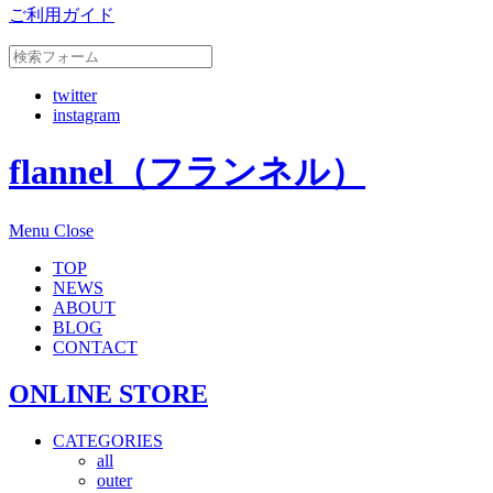
ご利用ガイド
twitter
instagram
flannel（フランネル）
Menu
Close
TOP
NEWS
ABOUT
BLOG
CONTACT
ONLINE STORE
CATEGORIES
all
outer