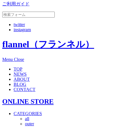
ご利用ガイド
twitter
instagram
flannel（フランネル）
Menu
Close
TOP
NEWS
ABOUT
BLOG
CONTACT
ONLINE STORE
CATEGORIES
all
outer