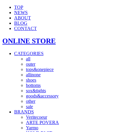
TOP
NEWS
ABOUT
BLOG
CONTACT
ONLINE STORE
CATEGORIES
all
outer
tops&onepiece
allinone
shoes
bottoms
sox&tights
goods&accessory
other
sale
BRANDS
Veritecoeur
ARTE POVERA
Yarmo