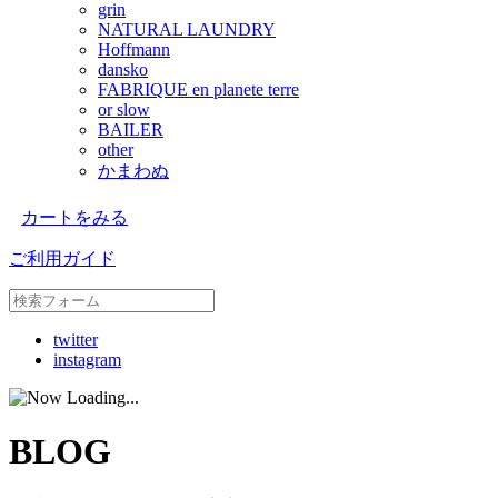
grin
NATURAL LAUNDRY
Hoffmann
dansko
FABRIQUE en planete terre
or slow
BAILER
other
かまわぬ
カートをみる
ご利用ガイド
twitter
instagram
BLOG