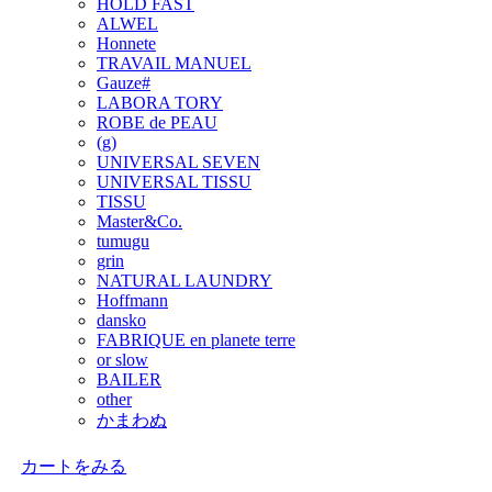
HOLD FAST
ALWEL
Honnete
TRAVAIL MANUEL
Gauze#
LABORA TORY
ROBE de PEAU
(g)
UNIVERSAL SEVEN
UNIVERSAL TISSU
TISSU
Master&Co.
tumugu
grin
NATURAL LAUNDRY
Hoffmann
dansko
FABRIQUE en planete terre
or slow
BAILER
other
かまわぬ
カートをみる