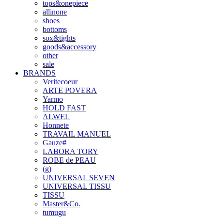
tops&onepiece
allinone
shoes
bottoms
sox&tights
goods&accessory
other
sale
BRANDS
Veritecoeur
ARTE POVERA
Yarmo
HOLD FAST
ALWEL
Honnete
TRAVAIL MANUEL
Gauze#
LABORA TORY
ROBE de PEAU
(g)
UNIVERSAL SEVEN
UNIVERSAL TISSU
TISSU
Master&Co.
tumugu