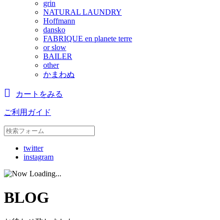
grin
NATURAL LAUNDRY
Hoffmann
dansko
FABRIQUE en planete terre
or slow
BAILER
other
かまわぬ
カートをみる
ご利用ガイド
twitter
instagram
BLOG