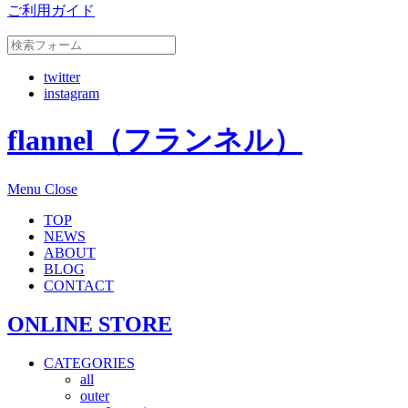
ご利用ガイド
twitter
instagram
flannel（フランネル）
Menu
Close
TOP
NEWS
ABOUT
BLOG
CONTACT
ONLINE STORE
CATEGORIES
all
outer