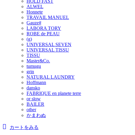
HOLD FAST
ALWEL
Honnete
TRAVAIL MANUEL
Gauze#
LABORA TORY
ROBE de PEAU
(g)
UNIVERSAL SEVEN
UNIVERSAL TISSU
TISSU
Master&Co.
tumugu
grin
NATURAL LAUNDRY
Hoffmann
dansko
FABRIQUE en planete terre
or slow
BAILER
other
かまわぬ
カートをみる