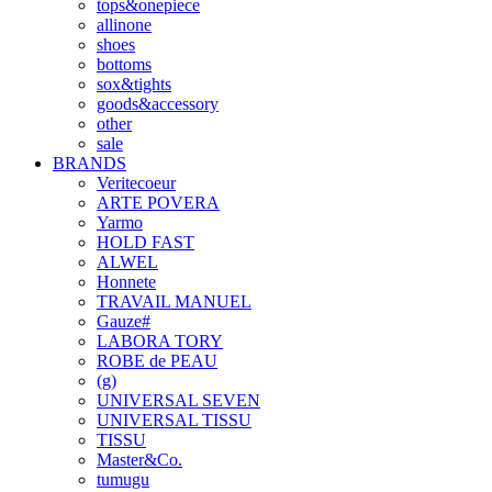
tops&onepiece
allinone
shoes
bottoms
sox&tights
goods&accessory
other
sale
BRANDS
Veritecoeur
ARTE POVERA
Yarmo
HOLD FAST
ALWEL
Honnete
TRAVAIL MANUEL
Gauze#
LABORA TORY
ROBE de PEAU
(g)
UNIVERSAL SEVEN
UNIVERSAL TISSU
TISSU
Master&Co.
tumugu