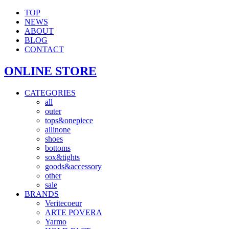
TOP
NEWS
ABOUT
BLOG
CONTACT
ONLINE STORE
CATEGORIES
all
outer
tops&onepiece
allinone
shoes
bottoms
sox&tights
goods&accessory
other
sale
BRANDS
Veritecoeur
ARTE POVERA
Yarmo