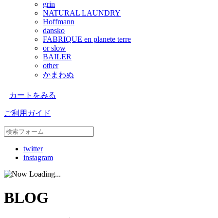
grin
NATURAL LAUNDRY
Hoffmann
dansko
FABRIQUE en planete terre
or slow
BAILER
other
かまわぬ
カートをみる
ご利用ガイド
twitter
instagram
BLOG