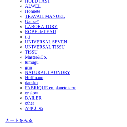
HOLD FAST
ALWEL
Honnete
TRAVAIL MANUEL
Gauze#
LABORA TORY
ROBE de PEAU
(g)
UNIVERSAL SEVEN
UNIVERSAL TISSU
TISSU
Master&Co.
tumugu
grin
NATURAL LAUNDRY
Hoffmann
dansko
FABRIQUE en planete terre
or slow
BAILER
other
かまわぬ
カートをみる