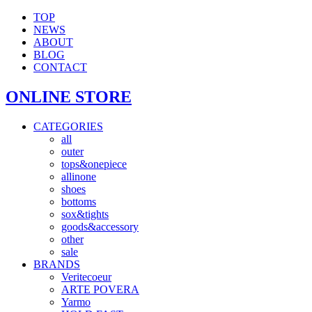
TOP
NEWS
ABOUT
BLOG
CONTACT
ONLINE STORE
CATEGORIES
all
outer
tops&onepiece
allinone
shoes
bottoms
sox&tights
goods&accessory
other
sale
BRANDS
Veritecoeur
ARTE POVERA
Yarmo