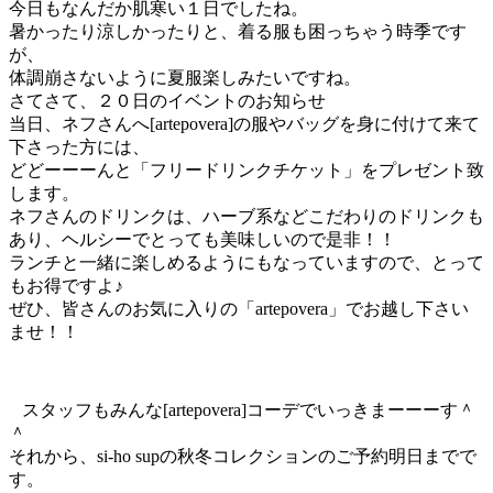
今日もなんだか肌寒い１日でしたね。
暑かったり涼しかったりと、着る服も困っちゃう時季です
が、
体調崩さないように夏服楽しみたいですね。
さてさて、２０日のイベントのお知らせ
当日、ネフさんへ[artepovera]の服やバッグを身に付けて来て
下さった方には、
どどーーーんと「フリードリンクチケット」をプレゼント致
します。
ネフさんのドリンクは、ハーブ系などこだわりのドリンクも
あり、ヘルシーでとっても美味しいので是非！！
ランチと一緒に楽しめるようにもなっていますので、とって
もお得ですよ♪
ぜひ、皆さんのお気に入りの「artepovera」でお越し下さい
ませ！！
スタッフもみんな[artepovera]コーデでいっきまーーーす＾
＾
それから、si-ho supの秋冬コレクションのご予約明日までで
す。