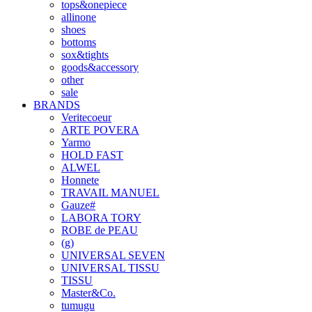
tops&onepiece
allinone
shoes
bottoms
sox&tights
goods&accessory
other
sale
BRANDS
Veritecoeur
ARTE POVERA
Yarmo
HOLD FAST
ALWEL
Honnete
TRAVAIL MANUEL
Gauze#
LABORA TORY
ROBE de PEAU
(g)
UNIVERSAL SEVEN
UNIVERSAL TISSU
TISSU
Master&Co.
tumugu