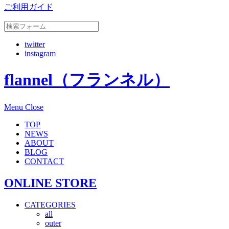
ご利用ガイド
twitter
instagram
flannel（フランネル）
Menu
Close
TOP
NEWS
ABOUT
BLOG
CONTACT
ONLINE STORE
CATEGORIES
all
outer