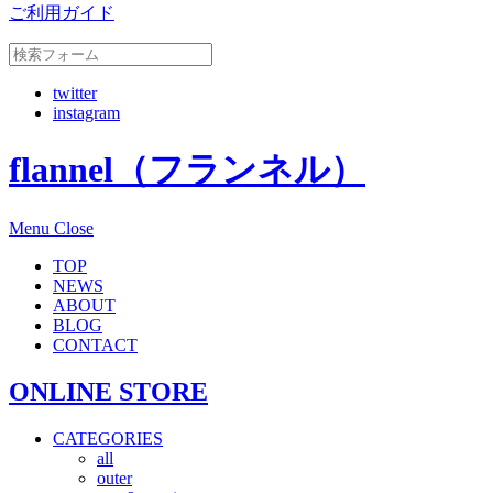
ご利用ガイド
twitter
instagram
flannel（フランネル）
Menu
Close
TOP
NEWS
ABOUT
BLOG
CONTACT
ONLINE STORE
CATEGORIES
all
outer