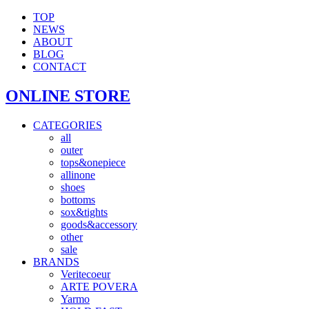
TOP
NEWS
ABOUT
BLOG
CONTACT
ONLINE STORE
CATEGORIES
all
outer
tops&onepiece
allinone
shoes
bottoms
sox&tights
goods&accessory
other
sale
BRANDS
Veritecoeur
ARTE POVERA
Yarmo