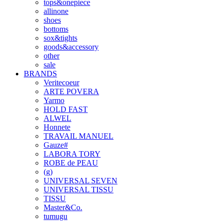
tops&onepiece
allinone
shoes
bottoms
sox&tights
goods&accessory
other
sale
BRANDS
Veritecoeur
ARTE POVERA
Yarmo
HOLD FAST
ALWEL
Honnete
TRAVAIL MANUEL
Gauze#
LABORA TORY
ROBE de PEAU
(g)
UNIVERSAL SEVEN
UNIVERSAL TISSU
TISSU
Master&Co.
tumugu