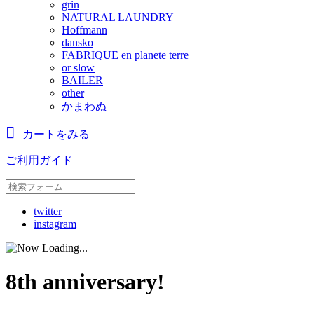
grin
NATURAL LAUNDRY
Hoffmann
dansko
FABRIQUE en planete terre
or slow
BAILER
other
かまわぬ
カートをみる
ご利用ガイド
twitter
instagram
8th anniversary!