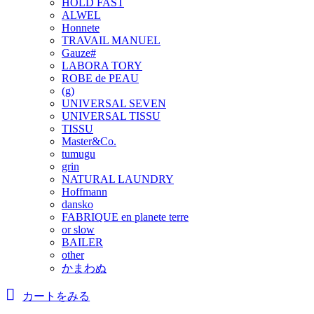
HOLD FAST
ALWEL
Honnete
TRAVAIL MANUEL
Gauze#
LABORA TORY
ROBE de PEAU
(g)
UNIVERSAL SEVEN
UNIVERSAL TISSU
TISSU
Master&Co.
tumugu
grin
NATURAL LAUNDRY
Hoffmann
dansko
FABRIQUE en planete terre
or slow
BAILER
other
かまわぬ
カートをみる