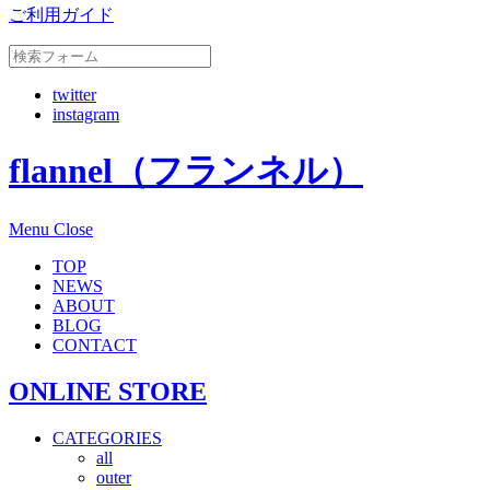
ご利用ガイド
twitter
instagram
flannel（フランネル）
Menu
Close
TOP
NEWS
ABOUT
BLOG
CONTACT
ONLINE STORE
CATEGORIES
all
outer