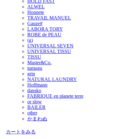
HOLD FAST
ALWEL
Honnete
TRAVAIL MANUEL
Gauze#
LABORA TORY
ROBE de PEAU
(g)
UNIVERSAL SEVEN
UNIVERSAL TISSU
TISSU
Master&Co.
tumugu
grin
NATURAL LAUNDRY
Hoffmann
dansko
FABRIQUE en planete terre
or slow
BAILER
other
かまわぬ
カートをみる