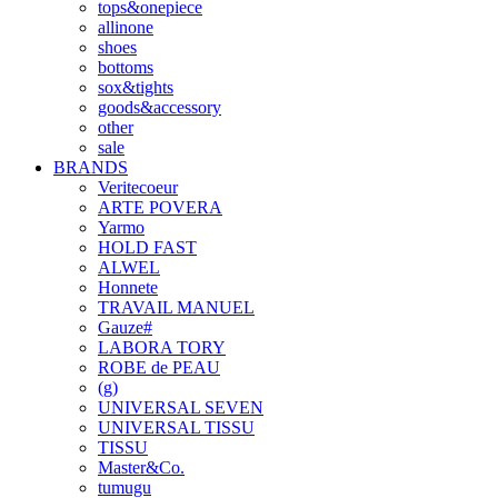
tops&onepiece
allinone
shoes
bottoms
sox&tights
goods&accessory
other
sale
BRANDS
Veritecoeur
ARTE POVERA
Yarmo
HOLD FAST
ALWEL
Honnete
TRAVAIL MANUEL
Gauze#
LABORA TORY
ROBE de PEAU
(g)
UNIVERSAL SEVEN
UNIVERSAL TISSU
TISSU
Master&Co.
tumugu