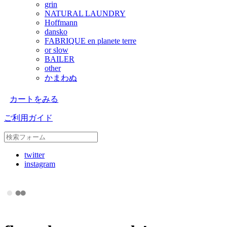
grin
NATURAL LAUNDRY
Hoffmann
dansko
FABRIQUE en planete terre
or slow
BAILER
other
かまわぬ
カートをみる
ご利用ガイド
twitter
instagram