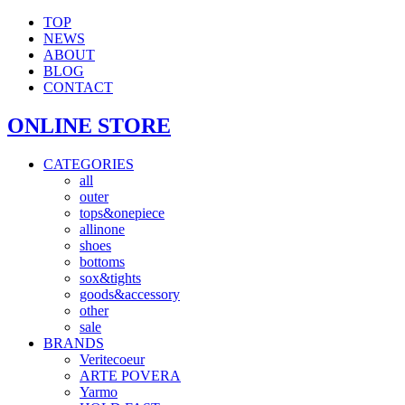
TOP
NEWS
ABOUT
BLOG
CONTACT
ONLINE STORE
CATEGORIES
all
outer
tops&onepiece
allinone
shoes
bottoms
sox&tights
goods&accessory
other
sale
BRANDS
Veritecoeur
ARTE POVERA
Yarmo