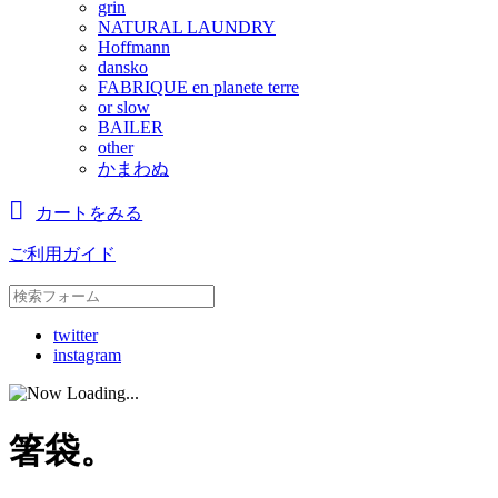
grin
NATURAL LAUNDRY
Hoffmann
dansko
FABRIQUE en planete terre
or slow
BAILER
other
かまわぬ
カートをみる
ご利用ガイド
twitter
instagram
箸袋。