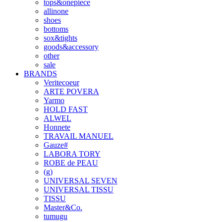
tops&onepiece
allinone
shoes
bottoms
sox&tights
goods&accessory
other
sale
BRANDS
Veritecoeur
ARTE POVERA
Yarmo
HOLD FAST
ALWEL
Honnete
TRAVAIL MANUEL
Gauze#
LABORA TORY
ROBE de PEAU
(g)
UNIVERSAL SEVEN
UNIVERSAL TISSU
TISSU
Master&Co.
tumugu