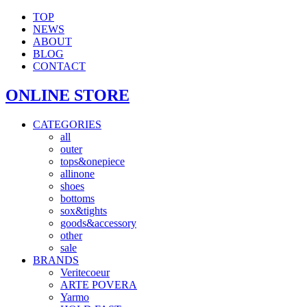
TOP
NEWS
ABOUT
BLOG
CONTACT
ONLINE STORE
CATEGORIES
all
outer
tops&onepiece
allinone
shoes
bottoms
sox&tights
goods&accessory
other
sale
BRANDS
Veritecoeur
ARTE POVERA
Yarmo