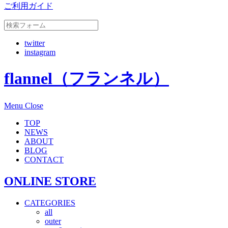
ご利用ガイド
twitter
instagram
flannel（フランネル）
Menu
Close
TOP
NEWS
ABOUT
BLOG
CONTACT
ONLINE STORE
CATEGORIES
all
outer