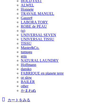
HOLD FAST
ALWEL
Honnete
TRAVAIL MANUEL
Gauze#
LABORA TORY
ROBE de PEAU
(g)
UNIVERSAL SEVEN
UNIVERSAL TISSU
TISSU
Master&Co.
tumugu
grin
NATURAL LAUNDRY
Hoffmann
dansko
FABRIQUE en planete terre
or slow
BAILER
other
かまわぬ
カートをみる