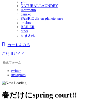
grin
NATURAL LAUNDRY
Hoffmann
dansko
FABRIQUE en planete terre
or slow
BAILER
other
かまわぬ
カートをみる
ご利用ガイド
twitter
instagram
春だけにspring court!!