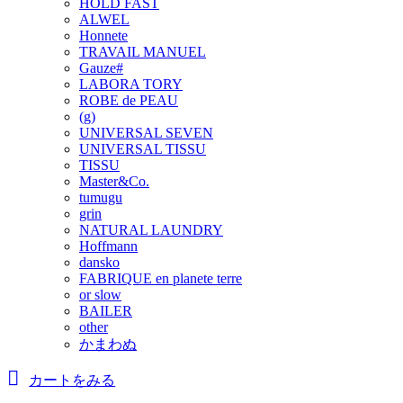
HOLD FAST
ALWEL
Honnete
TRAVAIL MANUEL
Gauze#
LABORA TORY
ROBE de PEAU
(g)
UNIVERSAL SEVEN
UNIVERSAL TISSU
TISSU
Master&Co.
tumugu
grin
NATURAL LAUNDRY
Hoffmann
dansko
FABRIQUE en planete terre
or slow
BAILER
other
かまわぬ
カートをみる