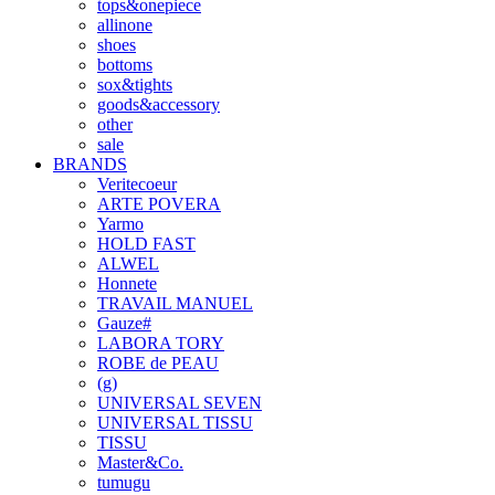
tops&onepiece
allinone
shoes
bottoms
sox&tights
goods&accessory
other
sale
BRANDS
Veritecoeur
ARTE POVERA
Yarmo
HOLD FAST
ALWEL
Honnete
TRAVAIL MANUEL
Gauze#
LABORA TORY
ROBE de PEAU
(g)
UNIVERSAL SEVEN
UNIVERSAL TISSU
TISSU
Master&Co.
tumugu