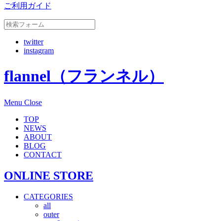
ご利用ガイド
twitter
instagram
flannel（フランネル）
Menu
Close
TOP
NEWS
ABOUT
BLOG
CONTACT
ONLINE STORE
CATEGORIES
all
outer