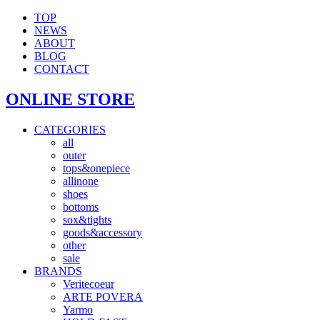
TOP
NEWS
ABOUT
BLOG
CONTACT
ONLINE STORE
CATEGORIES
all
outer
tops&onepiece
allinone
shoes
bottoms
sox&tights
goods&accessory
other
sale
BRANDS
Veritecoeur
ARTE POVERA
Yarmo