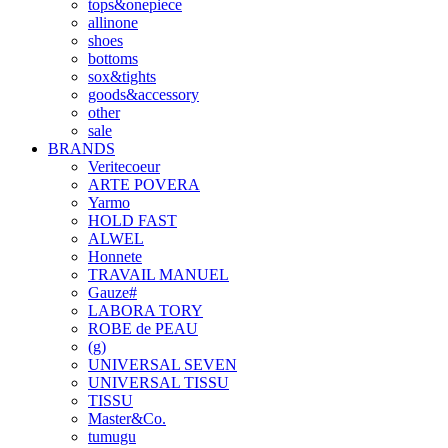
tops&onepiece
allinone
shoes
bottoms
sox&tights
goods&accessory
other
sale
BRANDS
Veritecoeur
ARTE POVERA
Yarmo
HOLD FAST
ALWEL
Honnete
TRAVAIL MANUEL
Gauze#
LABORA TORY
ROBE de PEAU
(g)
UNIVERSAL SEVEN
UNIVERSAL TISSU
TISSU
Master&Co.
tumugu