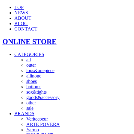
TOP
NEWS
ABOUT
BLOG
CONTACT
ONLINE STORE
CATEGORIES
all
outer
tops&onepiece
allinone
shoes
bottoms
sox&tights
goods&accessory
other
sale
BRANDS
Veritecoeur
ARTE POVERA
Yarmo