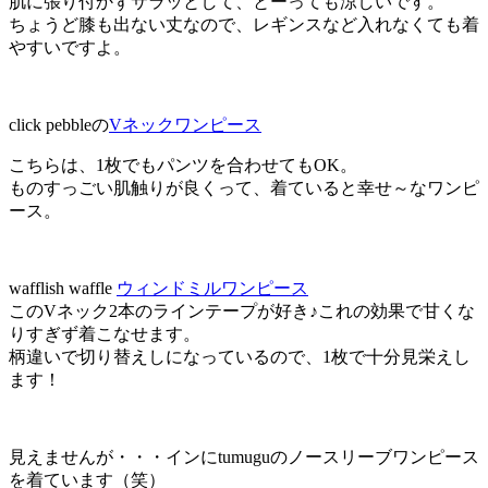
肌に張り付かずサラッとして、とーっても涼しいです。
ちょうど膝も出ない丈なので、レギンスなど入れなくても着
やすいですよ。
click pebbleの
Vネックワンピース
こちらは、1枚でもパンツを合わせてもOK。
ものすっごい肌触りが良くって、着ていると幸せ～なワンピ
ース。
wafflish waffle
ウィンドミルワンピース
このVネック2本のラインテープが好き♪これの効果で甘くな
りすぎず着こなせます。
柄違いで切り替えしになっているので、1枚で十分見栄えし
ます！
見えませんが・・・インにtumuguのノースリーブワンピース
を着ています（笑）