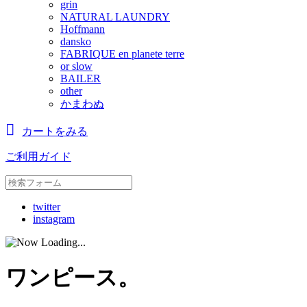
grin
NATURAL LAUNDRY
Hoffmann
dansko
FABRIQUE en planete terre
or slow
BAILER
other
かまわぬ
カートをみる
ご利用ガイド
twitter
instagram
ワンピース。