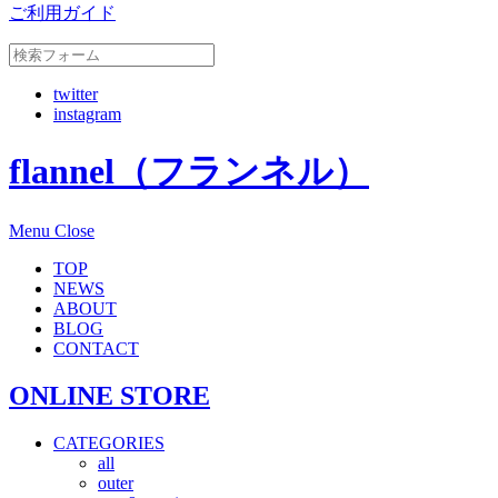
ご利用ガイド
twitter
instagram
flannel（フランネル）
Menu
Close
TOP
NEWS
ABOUT
BLOG
CONTACT
ONLINE STORE
CATEGORIES
all
outer