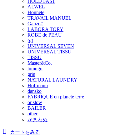
HOLD FAST
ALWEL
Honnete
TRAVAIL MANUEL
Gauze#
LABORA TORY
ROBE de PEAU
(g)
UNIVERSAL SEVEN
UNIVERSAL TISSU
TISSU
Master&Co.
tumugu
grin
NATURAL LAUNDRY
Hoffmann
dansko
FABRIQUE en planete terre
or slow
BAILER
other
かまわぬ
カートをみる