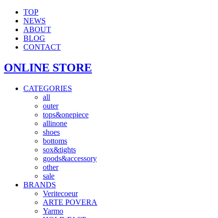
TOP
NEWS
ABOUT
BLOG
CONTACT
ONLINE STORE
CATEGORIES
all
outer
tops&onepiece
allinone
shoes
bottoms
sox&tights
goods&accessory
other
sale
BRANDS
Veritecoeur
ARTE POVERA
Yarmo