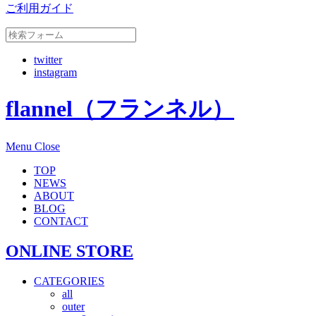
ご利用ガイド
twitter
instagram
flannel（フランネル）
Menu
Close
TOP
NEWS
ABOUT
BLOG
CONTACT
ONLINE STORE
CATEGORIES
all
outer