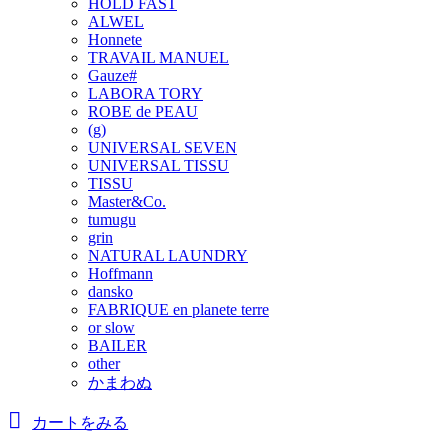
HOLD FAST
ALWEL
Honnete
TRAVAIL MANUEL
Gauze#
LABORA TORY
ROBE de PEAU
(g)
UNIVERSAL SEVEN
UNIVERSAL TISSU
TISSU
Master&Co.
tumugu
grin
NATURAL LAUNDRY
Hoffmann
dansko
FABRIQUE en planete terre
or slow
BAILER
other
かまわぬ
カートをみる