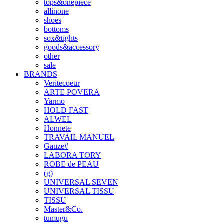
tops&onepiece
allinone
shoes
bottoms
sox&tights
goods&accessory
other
sale
BRANDS
Veritecoeur
ARTE POVERA
Yarmo
HOLD FAST
ALWEL
Honnete
TRAVAIL MANUEL
Gauze#
LABORA TORY
ROBE de PEAU
(g)
UNIVERSAL SEVEN
UNIVERSAL TISSU
TISSU
Master&Co.
tumugu