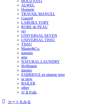
HOLD FAST
ALWEL
Honnete
TRAVAIL MANUEL
Gauze#
LABORA TORY
ROBE de PEAU
(g)
UNIVERSAL SEVEN
UNIVERSAL TISSU
TISSU
Master&Co.
tumugu
grin
NATURAL LAUNDRY
Hoffmann
dansko
FABRIQUE en planete terre
or slow
BAILER
other
かまわぬ
カートをみる