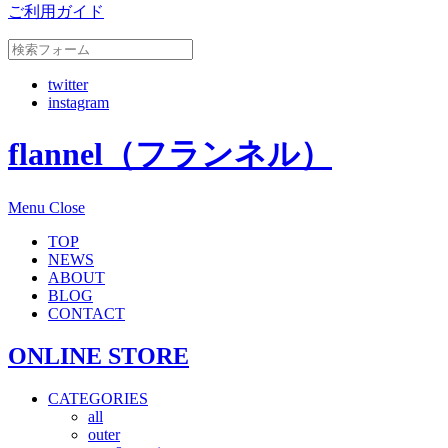
ご利用ガイド
twitter
instagram
flannel（フランネル）
Menu
Close
TOP
NEWS
ABOUT
BLOG
CONTACT
ONLINE STORE
CATEGORIES
all
outer