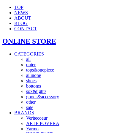
TOP
NEWS
ABOUT
BLOG
CONTACT
ONLINE STORE
CATEGORIES
all
outer
tops&onepiece
allinone
shoes
bottoms
sox&tights
goods&accessory
other
sale
BRANDS
Veritecoeur
ARTE POVERA
Yarmo