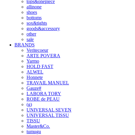
tops&onepiece
allinone
shoes
bottoms
sox&tights
goods&accessory
other
sale
BRANDS
Veritecoeur
ARTE POVERA
Yarmo
HOLD FAST
ALWEL
Honnete
TRAVAIL MANUEL
Gauze#
LABORA TORY
ROBE de PEAU
(g)
UNIVERSAL SEVEN
UNIVERSAL TISSU
TISSU
Master&Co.
tumugu