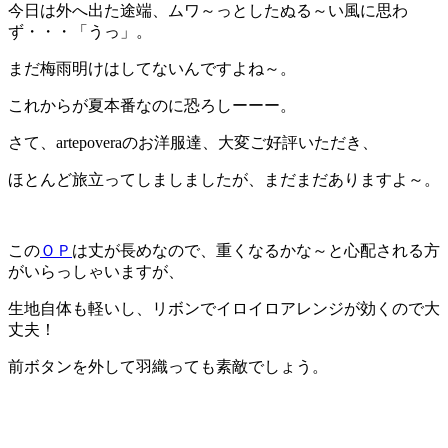
今日は外へ出た途端、ムワ～っとしたぬる～い風に思わ
ず・・・「うっ」。
まだ梅雨明けはしてないんですよね～。
これからが夏本番なのに恐ろしーーー。
さて、artepoveraのお洋服達、大変ご好評いただき、
ほとんど旅立ってしましましたが、まだまだありますよ～。
この
ＯＰ
は丈が長めなので、重くなるかな～と心配される方
がいらっしゃいますが、
生地自体も軽いし、リボンでイロイロアレンジが効くので大
丈夫！
前ボタンを外して羽織っても素敵でしょう。