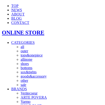
TOP
NEWS
ABOUT
BLOG
CONTACT
ONLINE STORE
CATEGORIES
all
outer
tops&onepiece
allinone
shoes
bottoms
sox&tights
goods&accessory
other
sale
BRANDS
Veritecoeur
ARTE POVERA
Yarmo