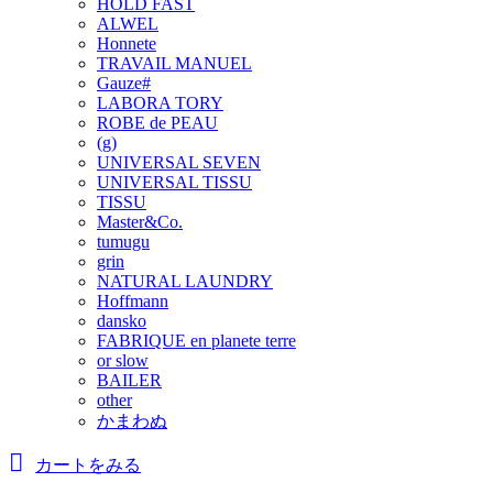
HOLD FAST
ALWEL
Honnete
TRAVAIL MANUEL
Gauze#
LABORA TORY
ROBE de PEAU
(g)
UNIVERSAL SEVEN
UNIVERSAL TISSU
TISSU
Master&Co.
tumugu
grin
NATURAL LAUNDRY
Hoffmann
dansko
FABRIQUE en planete terre
or slow
BAILER
other
かまわぬ
カートをみる