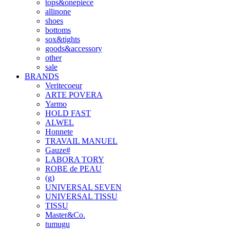
tops&onepiece
allinone
shoes
bottoms
sox&tights
goods&accessory
other
sale
BRANDS
Veritecoeur
ARTE POVERA
Yarmo
HOLD FAST
ALWEL
Honnete
TRAVAIL MANUEL
Gauze#
LABORA TORY
ROBE de PEAU
(g)
UNIVERSAL SEVEN
UNIVERSAL TISSU
TISSU
Master&Co.
tumugu