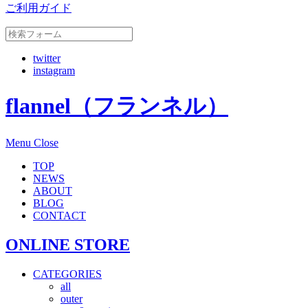
ご利用ガイド
twitter
instagram
flannel（フランネル）
Menu
Close
TOP
NEWS
ABOUT
BLOG
CONTACT
ONLINE STORE
CATEGORIES
all
outer