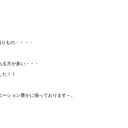
織りもの・・・・
れる方が多い・・・
した！！
エーション豊かに揃っております～。