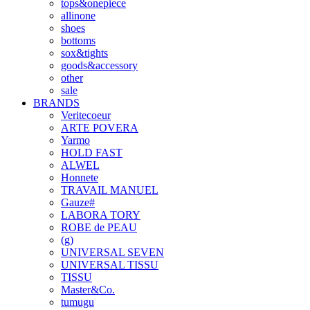
tops&onepiece
allinone
shoes
bottoms
sox&tights
goods&accessory
other
sale
BRANDS
Veritecoeur
ARTE POVERA
Yarmo
HOLD FAST
ALWEL
Honnete
TRAVAIL MANUEL
Gauze#
LABORA TORY
ROBE de PEAU
(g)
UNIVERSAL SEVEN
UNIVERSAL TISSU
TISSU
Master&Co.
tumugu