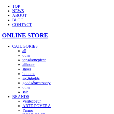
TOP
NEWS
ABOUT
BLOG
CONTACT
ONLINE STORE
CATEGORIES
all
outer
tops&onepiece
allinone
shoes
bottoms
sox&tights
goods&accessory
other
sale
BRANDS
Veritecoeur
ARTE POVERA
Yarmo