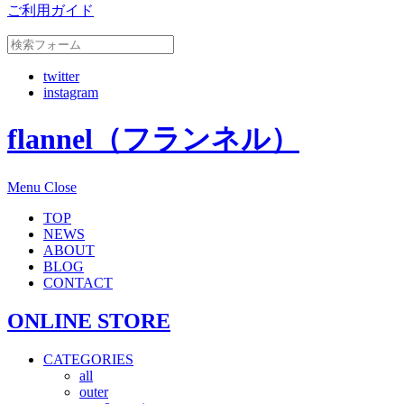
ご利用ガイド
twitter
instagram
flannel（フランネル）
Menu
Close
TOP
NEWS
ABOUT
BLOG
CONTACT
ONLINE STORE
CATEGORIES
all
outer