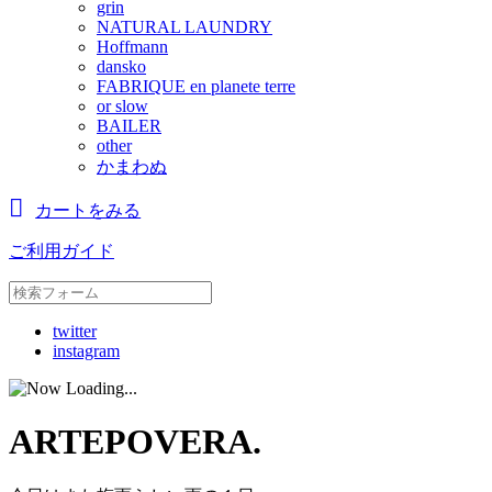
grin
NATURAL LAUNDRY
Hoffmann
dansko
FABRIQUE en planete terre
or slow
BAILER
other
かまわぬ
カートをみる
ご利用ガイド
twitter
instagram
ARTEPOVERA.