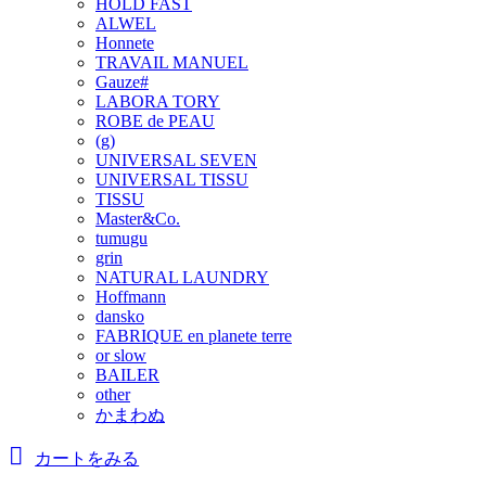
HOLD FAST
ALWEL
Honnete
TRAVAIL MANUEL
Gauze#
LABORA TORY
ROBE de PEAU
(g)
UNIVERSAL SEVEN
UNIVERSAL TISSU
TISSU
Master&Co.
tumugu
grin
NATURAL LAUNDRY
Hoffmann
dansko
FABRIQUE en planete terre
or slow
BAILER
other
かまわぬ
カートをみる