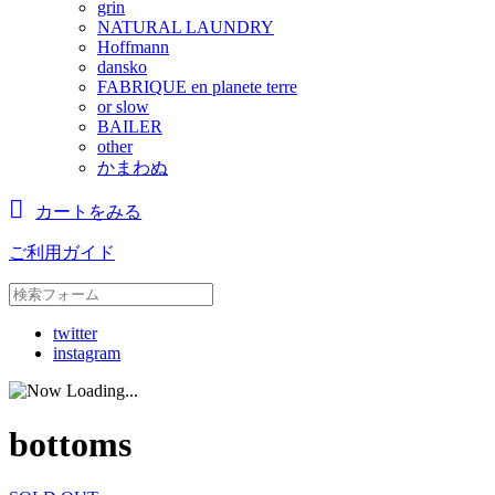
grin
NATURAL LAUNDRY
Hoffmann
dansko
FABRIQUE en planete terre
or slow
BAILER
other
かまわぬ
カートをみる
ご利用ガイド
twitter
instagram
bottoms