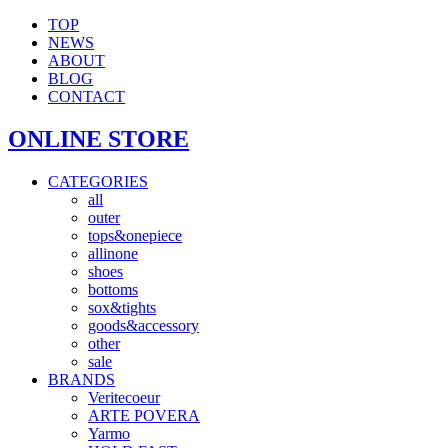
TOP
NEWS
ABOUT
BLOG
CONTACT
ONLINE STORE
CATEGORIES
all
outer
tops&onepiece
allinone
shoes
bottoms
sox&tights
goods&accessory
other
sale
BRANDS
Veritecoeur
ARTE POVERA
Yarmo