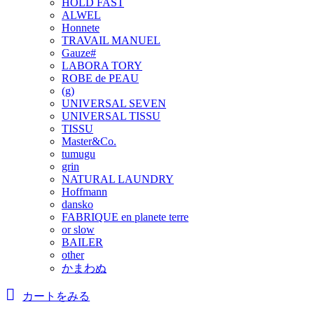
HOLD FAST
ALWEL
Honnete
TRAVAIL MANUEL
Gauze#
LABORA TORY
ROBE de PEAU
(g)
UNIVERSAL SEVEN
UNIVERSAL TISSU
TISSU
Master&Co.
tumugu
grin
NATURAL LAUNDRY
Hoffmann
dansko
FABRIQUE en planete terre
or slow
BAILER
other
かまわぬ
カートをみる