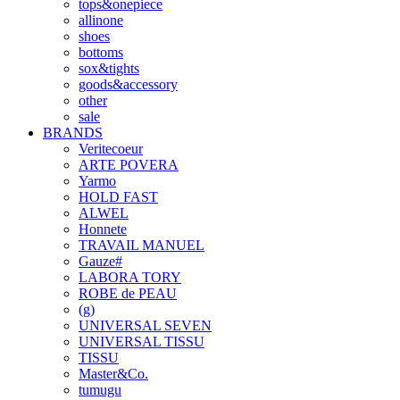
tops&onepiece
allinone
shoes
bottoms
sox&tights
goods&accessory
other
sale
BRANDS
Veritecoeur
ARTE POVERA
Yarmo
HOLD FAST
ALWEL
Honnete
TRAVAIL MANUEL
Gauze#
LABORA TORY
ROBE de PEAU
(g)
UNIVERSAL SEVEN
UNIVERSAL TISSU
TISSU
Master&Co.
tumugu