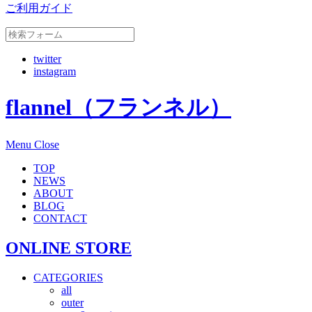
ご利用ガイド
twitter
instagram
flannel（フランネル）
Menu
Close
TOP
NEWS
ABOUT
BLOG
CONTACT
ONLINE STORE
CATEGORIES
all
outer