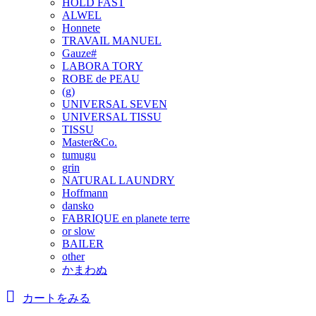
HOLD FAST
ALWEL
Honnete
TRAVAIL MANUEL
Gauze#
LABORA TORY
ROBE de PEAU
(g)
UNIVERSAL SEVEN
UNIVERSAL TISSU
TISSU
Master&Co.
tumugu
grin
NATURAL LAUNDRY
Hoffmann
dansko
FABRIQUE en planete terre
or slow
BAILER
other
かまわぬ
カートをみる