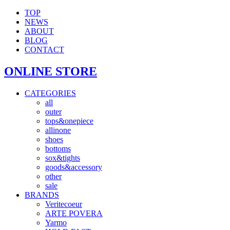
TOP
NEWS
ABOUT
BLOG
CONTACT
ONLINE STORE
CATEGORIES
all
outer
tops&onepiece
allinone
shoes
bottoms
sox&tights
goods&accessory
other
sale
BRANDS
Veritecoeur
ARTE POVERA
Yarmo