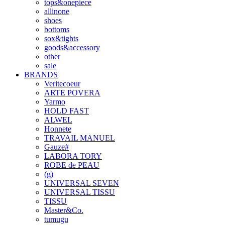
tops&onepiece
allinone
shoes
bottoms
sox&tights
goods&accessory
other
sale
BRANDS
Veritecoeur
ARTE POVERA
Yarmo
HOLD FAST
ALWEL
Honnete
TRAVAIL MANUEL
Gauze#
LABORA TORY
ROBE de PEAU
(g)
UNIVERSAL SEVEN
UNIVERSAL TISSU
TISSU
Master&Co.
tumugu