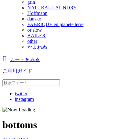
grin
NATURAL LAUNDRY
Hoffmann
dansko
FABRIQUE en planete terre
or slow
BAILER
other
かまわぬ
カートをみる
ご利用ガイド
twitter
instagram
bottoms