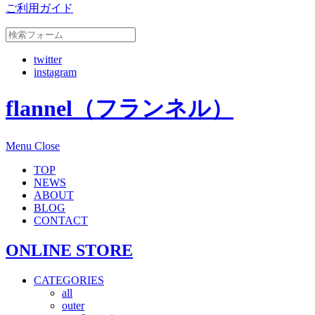
ご利用ガイド
twitter
instagram
flannel（フランネル）
Menu
Close
TOP
NEWS
ABOUT
BLOG
CONTACT
ONLINE STORE
CATEGORIES
all
outer