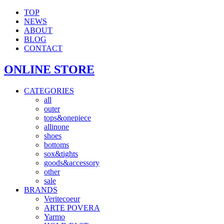
TOP
NEWS
ABOUT
BLOG
CONTACT
ONLINE STORE
CATEGORIES
all
outer
tops&onepiece
allinone
shoes
bottoms
sox&tights
goods&accessory
other
sale
BRANDS
Veritecoeur
ARTE POVERA
Yarmo