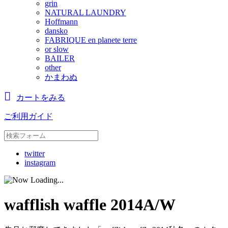
grin
NATURAL LAUNDRY
Hoffmann
dansko
FABRIQUE en planete terre
or slow
BAILER
other
かまわぬ
カートをみる
ご利用ガイド
twitter
instagram
wafflish waffle 2014A/W