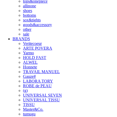
tops&onepiece
allinone
shoes
bottoms
sox&tights
goods&accessory
other
sale
BRANDS
Veritecoeur
ARTE POVERA
Yarmo
HOLD FAST
ALWEL
Honnete
TRAVAIL MANUEL
Gauze#
LABORA TORY
ROBE de PEAU
(g)
UNIVERSAL SEVEN
UNIVERSAL TISSU
TISSU
Master&Co.
tumugu