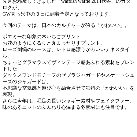
先月お邪魔してきました「wafflish waffle 2014秋冬」のカタ
ログが、
GW真っ只中の３日に到着予定となっております。
今回のテーマは、日本のカルチャーが誇る「かわいい」。
ポエミーな印象の木いちごプリント、
お花のようにくるりと丸まったりすプリント、
ローズ刺繍のレースは、レトロ感漂うかわいいテキスタイ
ル。
ちょっとグラマラスでヴィンテージ感あふれる素材をブレン
ドした
ダックスフンドモチーフのゼブラジャガードやスケートシュ
ーズのジャガードは、
不思議な空気感と遊び心を融合させて独特の「かわいい」を
表現。
さらに今年は、毛足の長いシャギー素材やフェイクファー、
味のあるニットのふんわり心温まる冬素材にも注目です。