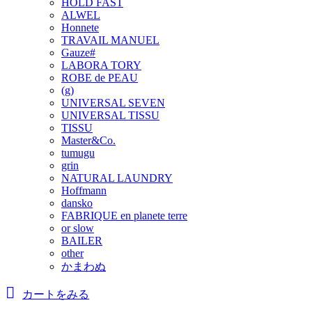
HOLD FAST
ALWEL
Honnete
TRAVAIL MANUEL
Gauze#
LABORA TORY
ROBE de PEAU
(g)
UNIVERSAL SEVEN
UNIVERSAL TISSU
TISSU
Master&Co.
tumugu
grin
NATURAL LAUNDRY
Hoffmann
dansko
FABRIQUE en planete terre
or slow
BAILER
other
かまわぬ
カートをみる