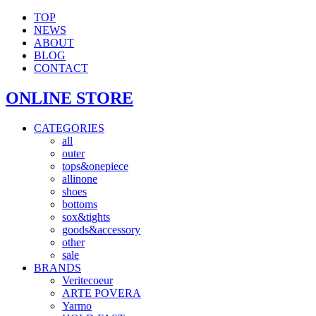
TOP
NEWS
ABOUT
BLOG
CONTACT
ONLINE STORE
CATEGORIES
all
outer
tops&onepiece
allinone
shoes
bottoms
sox&tights
goods&accessory
other
sale
BRANDS
Veritecoeur
ARTE POVERA
Yarmo