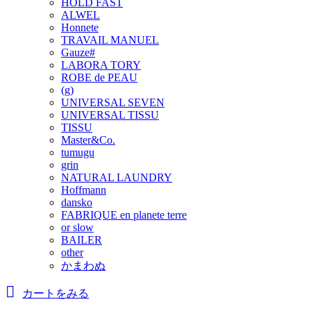
HOLD FAST
ALWEL
Honnete
TRAVAIL MANUEL
Gauze#
LABORA TORY
ROBE de PEAU
(g)
UNIVERSAL SEVEN
UNIVERSAL TISSU
TISSU
Master&Co.
tumugu
grin
NATURAL LAUNDRY
Hoffmann
dansko
FABRIQUE en planete terre
or slow
BAILER
other
かまわぬ
カートをみる