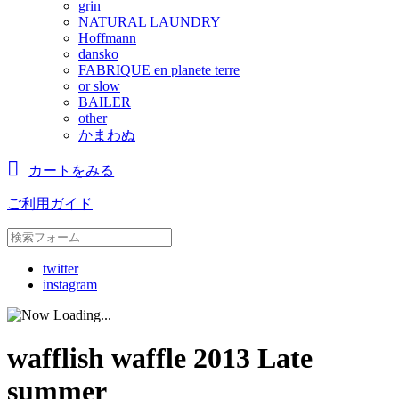
grin
NATURAL LAUNDRY
Hoffmann
dansko
FABRIQUE en planete terre
or slow
BAILER
other
かまわぬ
カートをみる
ご利用ガイド
twitter
instagram
wafflish waffle 2013 Late
summer