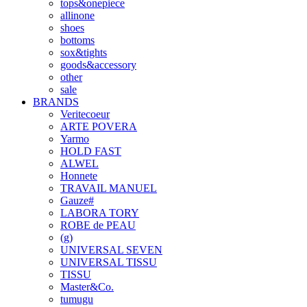
tops&onepiece
allinone
shoes
bottoms
sox&tights
goods&accessory
other
sale
BRANDS
Veritecoeur
ARTE POVERA
Yarmo
HOLD FAST
ALWEL
Honnete
TRAVAIL MANUEL
Gauze#
LABORA TORY
ROBE de PEAU
(g)
UNIVERSAL SEVEN
UNIVERSAL TISSU
TISSU
Master&Co.
tumugu