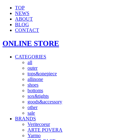
TOP
NEWS
ABOUT
BLOG
CONTACT
ONLINE STORE
CATEGORIES
all
outer
tops&onepiece
allinone
shoes
bottoms
sox&tights
goods&accessory
other
sale
BRANDS
Veritecoeur
ARTE POVERA
Yarmo