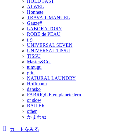
HOLD FAST
ALWEL
Honnete
TRAVAIL MANUEL
Gauze#
LABORA TORY
ROBE de PEAU
(g)
UNIVERSAL SEVEN
UNIVERSAL TISSU
TISSU
Master&Co.
tumugu
grin
NATURAL LAUNDRY
Hoffmann
dansko
FABRIQUE en planete terre
or slow
BAILER
other
かまわぬ
カートをみる