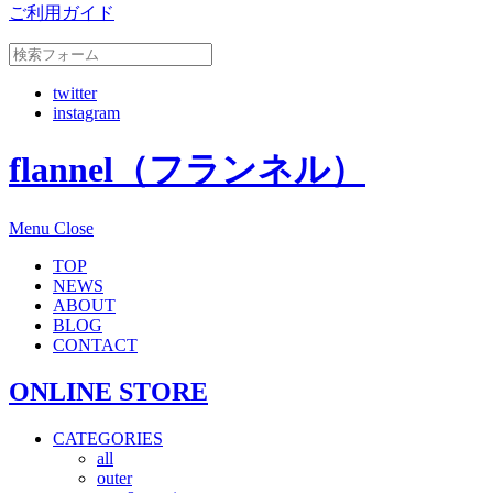
ご利用ガイド
twitter
instagram
flannel（フランネル）
Menu
Close
TOP
NEWS
ABOUT
BLOG
CONTACT
ONLINE STORE
CATEGORIES
all
outer