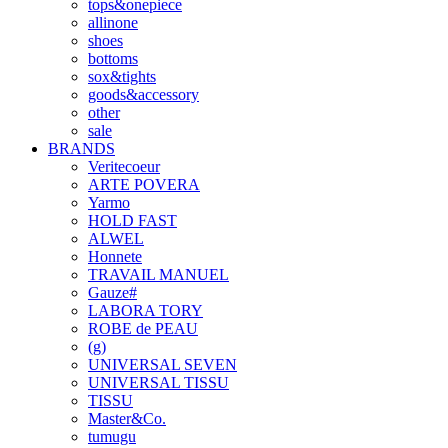
tops&onepiece
allinone
shoes
bottoms
sox&tights
goods&accessory
other
sale
BRANDS
Veritecoeur
ARTE POVERA
Yarmo
HOLD FAST
ALWEL
Honnete
TRAVAIL MANUEL
Gauze#
LABORA TORY
ROBE de PEAU
(g)
UNIVERSAL SEVEN
UNIVERSAL TISSU
TISSU
Master&Co.
tumugu