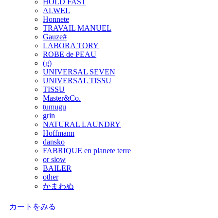
HOLD FAST
ALWEL
Honnete
TRAVAIL MANUEL
Gauze#
LABORA TORY
ROBE de PEAU
(g)
UNIVERSAL SEVEN
UNIVERSAL TISSU
TISSU
Master&Co.
tumugu
grin
NATURAL LAUNDRY
Hoffmann
dansko
FABRIQUE en planete terre
or slow
BAILER
other
かまわぬ
カートをみる