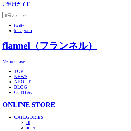
ご利用ガイド
twitter
instagram
flannel（フランネル）
Menu
Close
TOP
NEWS
ABOUT
BLOG
CONTACT
ONLINE STORE
CATEGORIES
all
outer