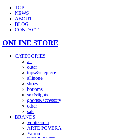
TOP
NEWS
ABOUT
BLOG
CONTACT
ONLINE STORE
CATEGORIES
all
outer
tops&onepiece
allinone
shoes
bottoms
sox&tights
goods&accessory
other
sale
BRANDS
Veritecoeur
ARTE POVERA
Yarmo