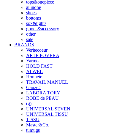
tops&onepiece
allinone
shoes
bottoms
sox&tights
goods&accessory
other
sale
BRANDS
Veritecoeur
ARTE POVERA
Yarmo
HOLD FAST
ALWEL
Honnete
TRAVAIL MANUEL
Gauze#
LABORA TORY
ROBE de PEAU
(g)
UNIVERSAL SEVEN
UNIVERSAL TISSU
TISSU
Master&Co.
tumugu