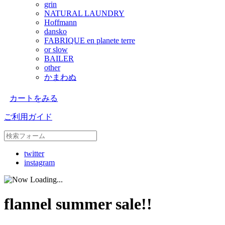
grin
NATURAL LAUNDRY
Hoffmann
dansko
FABRIQUE en planete terre
or slow
BAILER
other
かまわぬ
カートをみる
ご利用ガイド
twitter
instagram
flannel summer sale!!