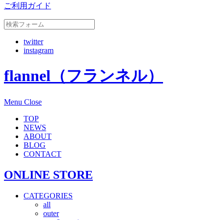
ご利用ガイド
twitter
instagram
flannel（フランネル）
Menu
Close
TOP
NEWS
ABOUT
BLOG
CONTACT
ONLINE STORE
CATEGORIES
all
outer