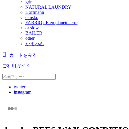
grin
NATURAL LAUNDRY
Hoffmann
dansko
FABRIQUE en planete terre
or slow
BAILER
other
かまわぬ
カートをみる
ご利用ガイド
twitter
instagram