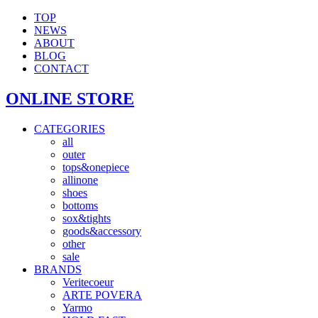
TOP
NEWS
ABOUT
BLOG
CONTACT
ONLINE STORE
CATEGORIES
all
outer
tops&onepiece
allinone
shoes
bottoms
sox&tights
goods&accessory
other
sale
BRANDS
Veritecoeur
ARTE POVERA
Yarmo