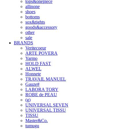
tops&onepiece
allinone
shoes
bottoms
sox&tights
goods&accessory
other
sale
BRANDS
Veritecoeur
ARTE POVERA
Yarmo
HOLD FAST
ALWEL
Honnete
TRAVAIL MANUEL
Gauze#
LABORA TORY
ROBE de PEAU
(g)
UNIVERSAL SEVEN
UNIVERSAL TISSU
TISSU
Master&Co.
tumugu