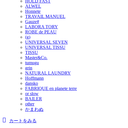
HOLD FAST
ALWEL
Honnete
TRAVAIL MANUEL
Gauze#
LABORA TORY
ROBE de PEAU
(g)
UNIVERSAL SEVEN
UNIVERSAL TISSU
TISSU
Master&Co.
tumugu
grin
NATURAL LAUNDRY
Hoffmann
dansko
FABRIQUE en planete terre
or slow
BAILER
other
かまわぬ
カートをみる