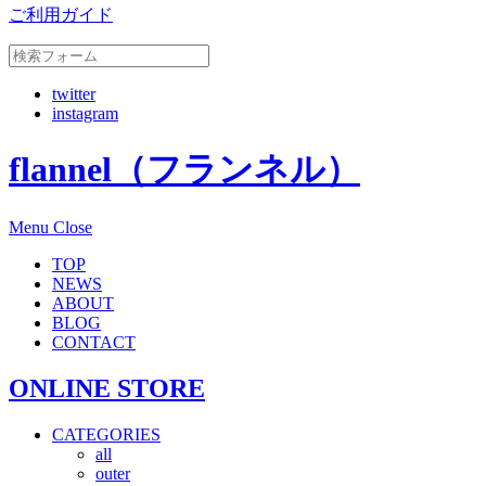
ご利用ガイド
twitter
instagram
flannel（フランネル）
Menu
Close
TOP
NEWS
ABOUT
BLOG
CONTACT
ONLINE STORE
CATEGORIES
all
outer