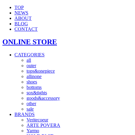
TOP
NEWS
ABOUT
BLOG
CONTACT
ONLINE STORE
CATEGORIES
all
outer
tops&onepiece
allinone
shoes
bottoms
sox&tights
goods&accessory
other
sale
BRANDS
Veritecoeur
ARTE POVERA
Yarmo