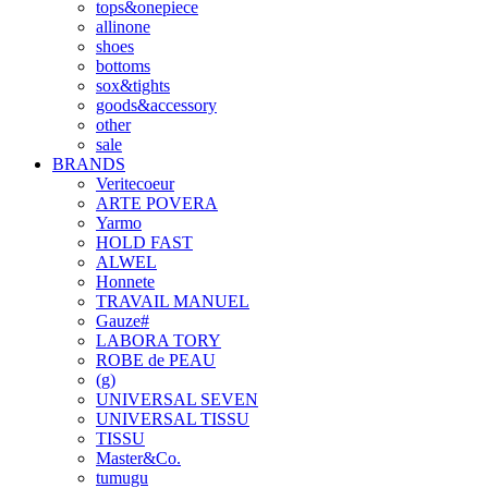
tops&onepiece
allinone
shoes
bottoms
sox&tights
goods&accessory
other
sale
BRANDS
Veritecoeur
ARTE POVERA
Yarmo
HOLD FAST
ALWEL
Honnete
TRAVAIL MANUEL
Gauze#
LABORA TORY
ROBE de PEAU
(g)
UNIVERSAL SEVEN
UNIVERSAL TISSU
TISSU
Master&Co.
tumugu