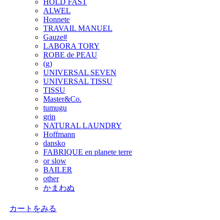
HOLD FAST
ALWEL
Honnete
TRAVAIL MANUEL
Gauze#
LABORA TORY
ROBE de PEAU
(g)
UNIVERSAL SEVEN
UNIVERSAL TISSU
TISSU
Master&Co.
tumugu
grin
NATURAL LAUNDRY
Hoffmann
dansko
FABRIQUE en planete terre
or slow
BAILER
other
かまわぬ
カートをみる