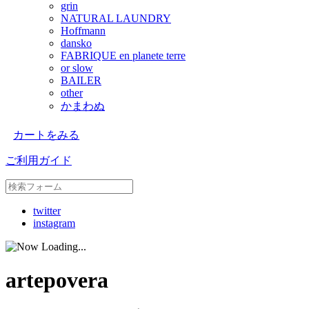
grin
NATURAL LAUNDRY
Hoffmann
dansko
FABRIQUE en planete terre
or slow
BAILER
other
かまわぬ
カートをみる
ご利用ガイド
twitter
instagram
artepovera