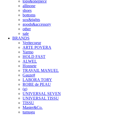
tops&onepiece
allinone
shoes
bottoms
sox&tights
goods&accessory
other
sale
BRANDS
Veritecoeur
ARTE POVERA
Yarmo
HOLD FAST
ALWEL
Honnete
TRAVAIL MANUEL
Gauze#
LABORA TORY
ROBE de PEAU
(g)
UNIVERSAL SEVEN
UNIVERSAL TISSU
TISSU
Master&Co.
tumugu