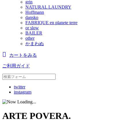
grin
NATURAL LAUNDRY
Hoffmann
dansko
FABRIQUE en planete terre
or slow
BAILER
other
かまわぬ
カートをみる
ご利用ガイド
twitter
instagram
ARTE POVERA.