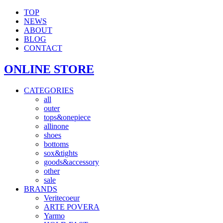
TOP
NEWS
ABOUT
BLOG
CONTACT
ONLINE STORE
CATEGORIES
all
outer
tops&onepiece
allinone
shoes
bottoms
sox&tights
goods&accessory
other
sale
BRANDS
Veritecoeur
ARTE POVERA
Yarmo