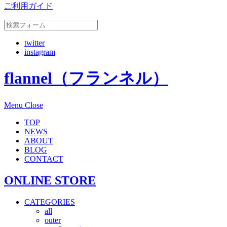
ご利用ガイド
twitter
instagram
flannel（フランネル）
Menu
Close
TOP
NEWS
ABOUT
BLOG
CONTACT
ONLINE STORE
CATEGORIES
all
outer