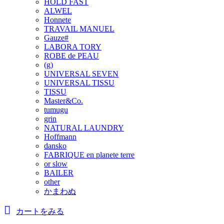
HOLD FAST
ALWEL
Honnete
TRAVAIL MANUEL
Gauze#
LABORA TORY
ROBE de PEAU
(g)
UNIVERSAL SEVEN
UNIVERSAL TISSU
TISSU
Master&Co.
tumugu
grin
NATURAL LAUNDRY
Hoffmann
dansko
FABRIQUE en planete terre
or slow
BAILER
other
かまわぬ
カートをみる