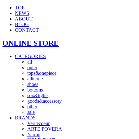
TOP
NEWS
ABOUT
BLOG
CONTACT
ONLINE STORE
CATEGORIES
all
outer
tops&onepiece
allinone
shoes
bottoms
sox&tights
goods&accessory
other
sale
BRANDS
Veritecoeur
ARTE POVERA
Yarmo