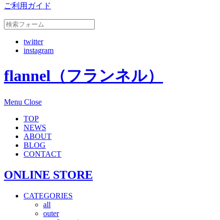
ご利用ガイド
twitter
instagram
flannel（フランネル）
Menu
Close
TOP
NEWS
ABOUT
BLOG
CONTACT
ONLINE STORE
CATEGORIES
all
outer