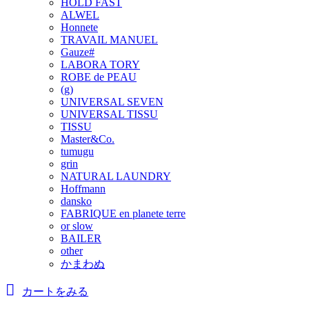
HOLD FAST
ALWEL
Honnete
TRAVAIL MANUEL
Gauze#
LABORA TORY
ROBE de PEAU
(g)
UNIVERSAL SEVEN
UNIVERSAL TISSU
TISSU
Master&Co.
tumugu
grin
NATURAL LAUNDRY
Hoffmann
dansko
FABRIQUE en planete terre
or slow
BAILER
other
かまわぬ
カートをみる