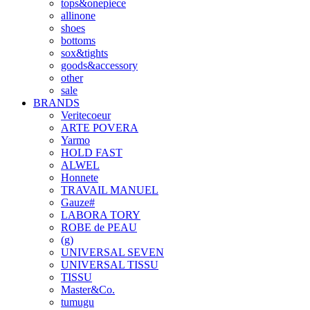
tops&onepiece
allinone
shoes
bottoms
sox&tights
goods&accessory
other
sale
BRANDS
Veritecoeur
ARTE POVERA
Yarmo
HOLD FAST
ALWEL
Honnete
TRAVAIL MANUEL
Gauze#
LABORA TORY
ROBE de PEAU
(g)
UNIVERSAL SEVEN
UNIVERSAL TISSU
TISSU
Master&Co.
tumugu