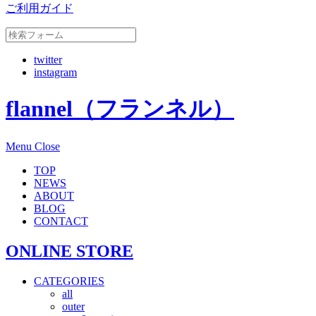
ご利用ガイド
twitter
instagram
flannel（フランネル）
Menu
Close
TOP
NEWS
ABOUT
BLOG
CONTACT
ONLINE STORE
CATEGORIES
all
outer