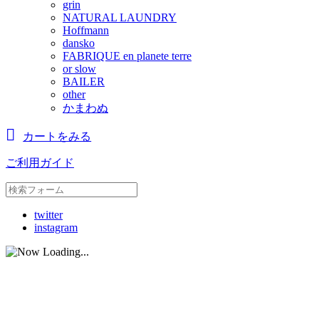
grin
NATURAL LAUNDRY
Hoffmann
dansko
FABRIQUE en planete terre
or slow
BAILER
other
かまわぬ
カートをみる
ご利用ガイド
twitter
instagram