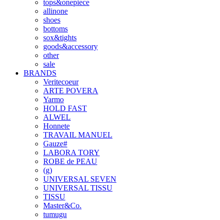
tops&onepiece
allinone
shoes
bottoms
sox&tights
goods&accessory
other
sale
BRANDS
Veritecoeur
ARTE POVERA
Yarmo
HOLD FAST
ALWEL
Honnete
TRAVAIL MANUEL
Gauze#
LABORA TORY
ROBE de PEAU
(g)
UNIVERSAL SEVEN
UNIVERSAL TISSU
TISSU
Master&Co.
tumugu