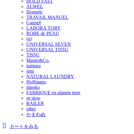
HOLD FAST
ALWEL
Honnete
TRAVAIL MANUEL
Gauze#
LABORA TORY
ROBE de PEAU
(g)
UNIVERSAL SEVEN
UNIVERSAL TISSU
TISSU
Master&Co.
tumugu
grin
NATURAL LAUNDRY
Hoffmann
dansko
FABRIQUE en planete terre
or slow
BAILER
other
かまわぬ
カートをみる