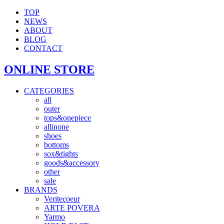
TOP
NEWS
ABOUT
BLOG
CONTACT
ONLINE STORE
CATEGORIES
all
outer
tops&onepiece
allinone
shoes
bottoms
sox&tights
goods&accessory
other
sale
BRANDS
Veritecoeur
ARTE POVERA
Yarmo