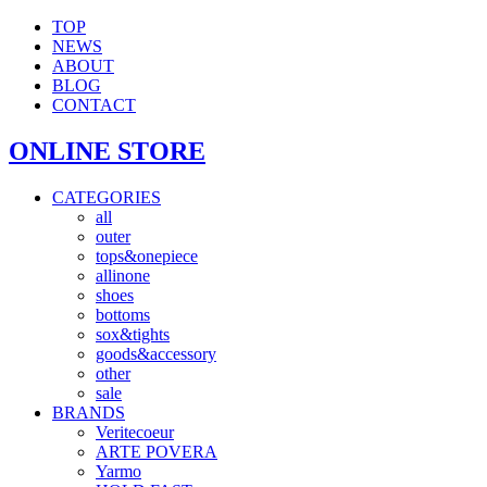
TOP
NEWS
ABOUT
BLOG
CONTACT
ONLINE STORE
CATEGORIES
all
outer
tops&onepiece
allinone
shoes
bottoms
sox&tights
goods&accessory
other
sale
BRANDS
Veritecoeur
ARTE POVERA
Yarmo