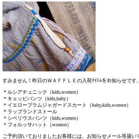
すみません！昨日のＷＡＦＦＬＥの入荷ｱｲﾃﾑをお知らせです
＊ルシアチュニック（kids,women）
＊キェッピパンツ（kids,baby）
＊イエロープラムジャガードスカート（baby,kids,women）
＊ラップランドストール
＊シベリウスパンツ（kids,women）
＊フォルッサハット（women）
ご予約頂いておりましたお客様には、お知らせメール等届い