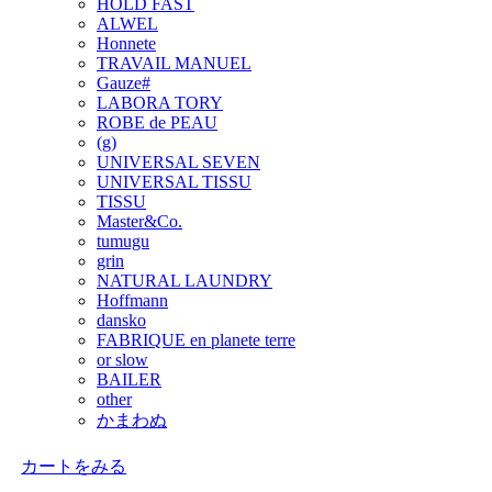
HOLD FAST
ALWEL
Honnete
TRAVAIL MANUEL
Gauze#
LABORA TORY
ROBE de PEAU
(g)
UNIVERSAL SEVEN
UNIVERSAL TISSU
TISSU
Master&Co.
tumugu
grin
NATURAL LAUNDRY
Hoffmann
dansko
FABRIQUE en planete terre
or slow
BAILER
other
かまわぬ
カートをみる