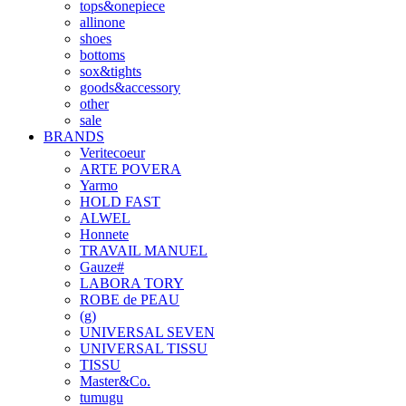
tops&onepiece
allinone
shoes
bottoms
sox&tights
goods&accessory
other
sale
BRANDS
Veritecoeur
ARTE POVERA
Yarmo
HOLD FAST
ALWEL
Honnete
TRAVAIL MANUEL
Gauze#
LABORA TORY
ROBE de PEAU
(g)
UNIVERSAL SEVEN
UNIVERSAL TISSU
TISSU
Master&Co.
tumugu