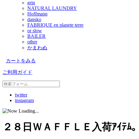
grin
NATURAL LAUNDRY
Hoffmann
dansko
FABRIQUE en planete terre
or slow
BAILER
other
かまわぬ
カートをみる
ご利用ガイド
twitter
instagram
２８日ＷＡＦＦＬＥ入荷ｱｲﾃﾑ