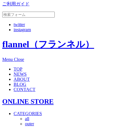
ご利用ガイド
twitter
instagram
flannel（フランネル）
Menu
Close
TOP
NEWS
ABOUT
BLOG
CONTACT
ONLINE STORE
CATEGORIES
all
outer