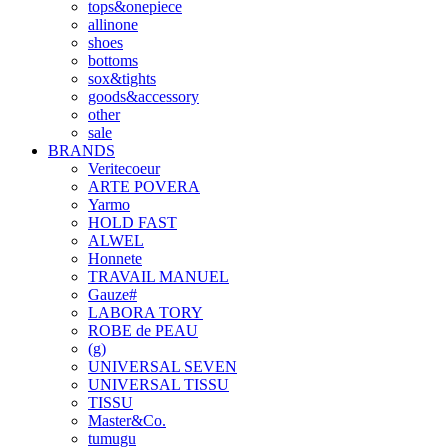
tops&onepiece
allinone
shoes
bottoms
sox&tights
goods&accessory
other
sale
BRANDS
Veritecoeur
ARTE POVERA
Yarmo
HOLD FAST
ALWEL
Honnete
TRAVAIL MANUEL
Gauze#
LABORA TORY
ROBE de PEAU
(g)
UNIVERSAL SEVEN
UNIVERSAL TISSU
TISSU
Master&Co.
tumugu