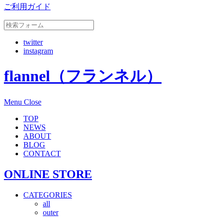
ご利用ガイド
twitter
instagram
flannel（フランネル）
Menu
Close
TOP
NEWS
ABOUT
BLOG
CONTACT
ONLINE STORE
CATEGORIES
all
outer