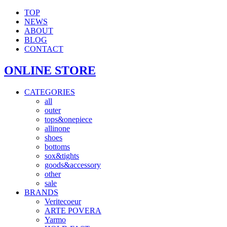
TOP
NEWS
ABOUT
BLOG
CONTACT
ONLINE STORE
CATEGORIES
all
outer
tops&onepiece
allinone
shoes
bottoms
sox&tights
goods&accessory
other
sale
BRANDS
Veritecoeur
ARTE POVERA
Yarmo