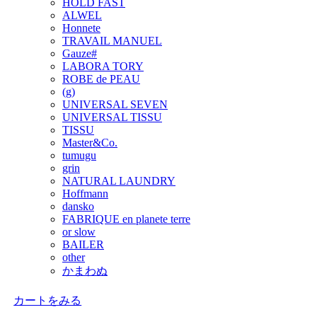
HOLD FAST
ALWEL
Honnete
TRAVAIL MANUEL
Gauze#
LABORA TORY
ROBE de PEAU
(g)
UNIVERSAL SEVEN
UNIVERSAL TISSU
TISSU
Master&Co.
tumugu
grin
NATURAL LAUNDRY
Hoffmann
dansko
FABRIQUE en planete terre
or slow
BAILER
other
かまわぬ
カートをみる