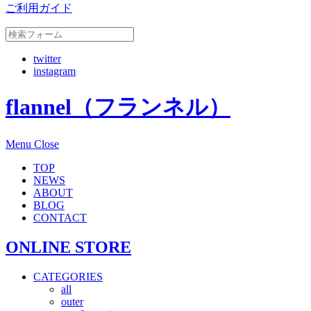
ご利用ガイド
twitter
instagram
flannel（フランネル）
Menu
Close
TOP
NEWS
ABOUT
BLOG
CONTACT
ONLINE STORE
CATEGORIES
all
outer