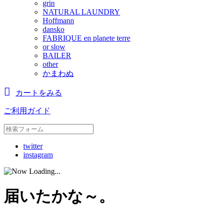
grin
NATURAL LAUNDRY
Hoffmann
dansko
FABRIQUE en planete terre
or slow
BAILER
other
かまわぬ
カートをみる
ご利用ガイド
twitter
instagram
届いたかな～。