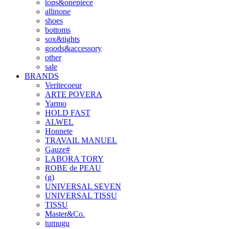
tops&onepiece
allinone
shoes
bottoms
sox&tights
goods&accessory
other
sale
BRANDS
Veritecoeur
ARTE POVERA
Yarmo
HOLD FAST
ALWEL
Honnete
TRAVAIL MANUEL
Gauze#
LABORA TORY
ROBE de PEAU
(g)
UNIVERSAL SEVEN
UNIVERSAL TISSU
TISSU
Master&Co.
tumugu