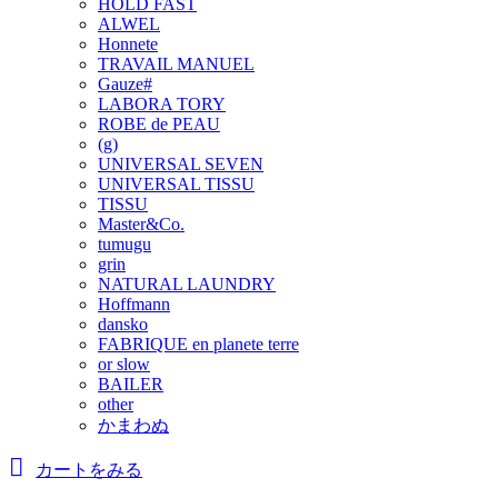
HOLD FAST
ALWEL
Honnete
TRAVAIL MANUEL
Gauze#
LABORA TORY
ROBE de PEAU
(g)
UNIVERSAL SEVEN
UNIVERSAL TISSU
TISSU
Master&Co.
tumugu
grin
NATURAL LAUNDRY
Hoffmann
dansko
FABRIQUE en planete terre
or slow
BAILER
other
かまわぬ
カートをみる