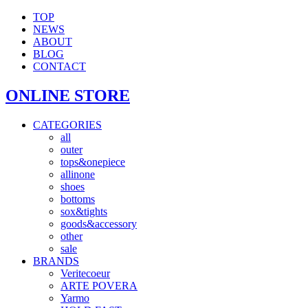
TOP
NEWS
ABOUT
BLOG
CONTACT
ONLINE STORE
CATEGORIES
all
outer
tops&onepiece
allinone
shoes
bottoms
sox&tights
goods&accessory
other
sale
BRANDS
Veritecoeur
ARTE POVERA
Yarmo