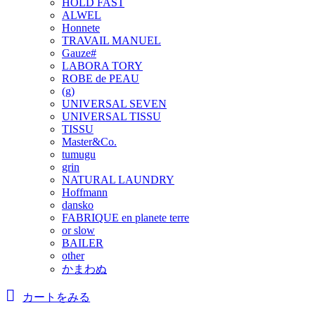
HOLD FAST
ALWEL
Honnete
TRAVAIL MANUEL
Gauze#
LABORA TORY
ROBE de PEAU
(g)
UNIVERSAL SEVEN
UNIVERSAL TISSU
TISSU
Master&Co.
tumugu
grin
NATURAL LAUNDRY
Hoffmann
dansko
FABRIQUE en planete terre
or slow
BAILER
other
かまわぬ
カートをみる