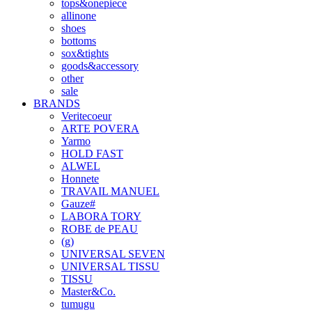
tops&onepiece
allinone
shoes
bottoms
sox&tights
goods&accessory
other
sale
BRANDS
Veritecoeur
ARTE POVERA
Yarmo
HOLD FAST
ALWEL
Honnete
TRAVAIL MANUEL
Gauze#
LABORA TORY
ROBE de PEAU
(g)
UNIVERSAL SEVEN
UNIVERSAL TISSU
TISSU
Master&Co.
tumugu