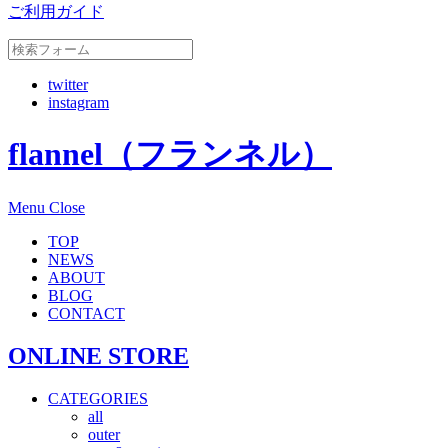
ご利用ガイド
twitter
instagram
flannel（フランネル）
Menu
Close
TOP
NEWS
ABOUT
BLOG
CONTACT
ONLINE STORE
CATEGORIES
all
outer