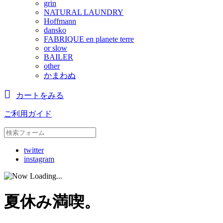
grin
NATURAL LAUNDRY
Hoffmann
dansko
FABRIQUE en planete terre
or slow
BAILER
other
かまわぬ
カートをみる
ご利用ガイド
twitter
instagram
夏休み満喫。