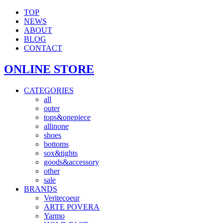
TOP
NEWS
ABOUT
BLOG
CONTACT
ONLINE STORE
CATEGORIES
all
outer
tops&onepiece
allinone
shoes
bottoms
sox&tights
goods&accessory
other
sale
BRANDS
Veritecoeur
ARTE POVERA
Yarmo