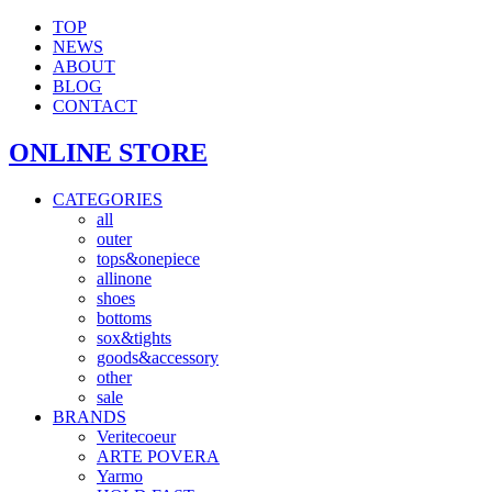
TOP
NEWS
ABOUT
BLOG
CONTACT
ONLINE STORE
CATEGORIES
all
outer
tops&onepiece
allinone
shoes
bottoms
sox&tights
goods&accessory
other
sale
BRANDS
Veritecoeur
ARTE POVERA
Yarmo