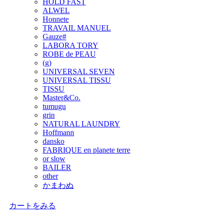
HOLD FAST
ALWEL
Honnete
TRAVAIL MANUEL
Gauze#
LABORA TORY
ROBE de PEAU
(g)
UNIVERSAL SEVEN
UNIVERSAL TISSU
TISSU
Master&Co.
tumugu
grin
NATURAL LAUNDRY
Hoffmann
dansko
FABRIQUE en planete terre
or slow
BAILER
other
かまわぬ
カートをみる