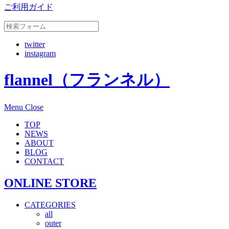
ご利用ガイド
twitter
instagram
flannel（フランネル）
Menu
Close
TOP
NEWS
ABOUT
BLOG
CONTACT
ONLINE STORE
CATEGORIES
all
outer