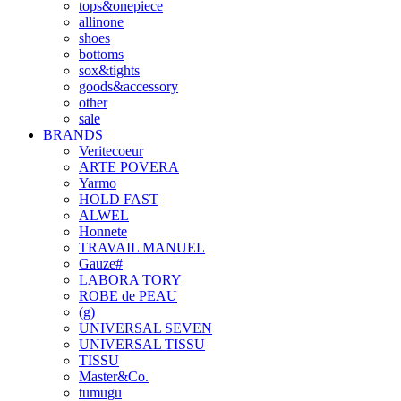
tops&onepiece
allinone
shoes
bottoms
sox&tights
goods&accessory
other
sale
BRANDS
Veritecoeur
ARTE POVERA
Yarmo
HOLD FAST
ALWEL
Honnete
TRAVAIL MANUEL
Gauze#
LABORA TORY
ROBE de PEAU
(g)
UNIVERSAL SEVEN
UNIVERSAL TISSU
TISSU
Master&Co.
tumugu