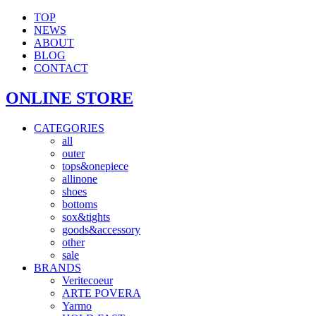
TOP
NEWS
ABOUT
BLOG
CONTACT
ONLINE STORE
CATEGORIES
all
outer
tops&onepiece
allinone
shoes
bottoms
sox&tights
goods&accessory
other
sale
BRANDS
Veritecoeur
ARTE POVERA
Yarmo