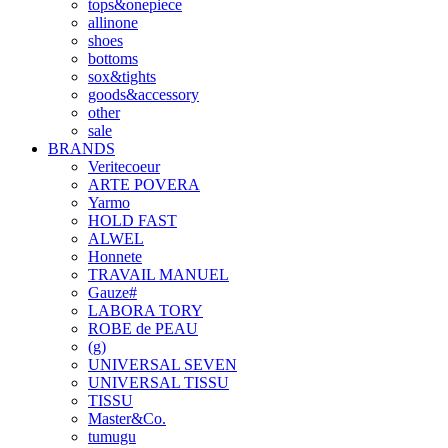
tops&onepiece
allinone
shoes
bottoms
sox&tights
goods&accessory
other
sale
BRANDS
Veritecoeur
ARTE POVERA
Yarmo
HOLD FAST
ALWEL
Honnete
TRAVAIL MANUEL
Gauze#
LABORA TORY
ROBE de PEAU
(g)
UNIVERSAL SEVEN
UNIVERSAL TISSU
TISSU
Master&Co.
tumugu