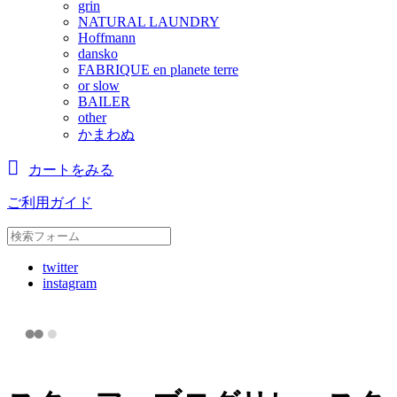
grin
NATURAL LAUNDRY
Hoffmann
dansko
FABRIQUE en planete terre
or slow
BAILER
other
かまわぬ
カートをみる
ご利用ガイド
twitter
instagram