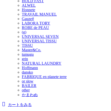
HOLD FAST
ALWEL
Honnete
TRAVAIL MANUEL
Gauze#
LABORA TORY
ROBE de PEAU
(g)
UNIVERSAL SEVEN
UNIVERSAL TISSU
TISSU
Master&Co.
tumugu
grin
NATURAL LAUNDRY
Hoffmann
dansko
FABRIQUE en planete terre
or slow
BAILER
other
かまわぬ
カートをみる