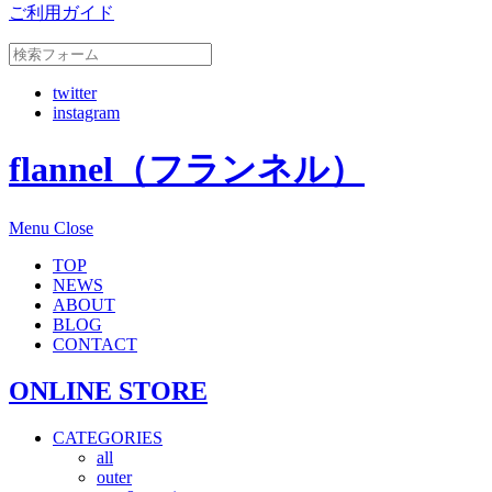
ご利用ガイド
twitter
instagram
flannel（フランネル）
Menu
Close
TOP
NEWS
ABOUT
BLOG
CONTACT
ONLINE STORE
CATEGORIES
all
outer