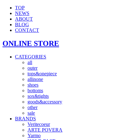
TOP
NEWS
ABOUT
BLOG
CONTACT
ONLINE STORE
CATEGORIES
all
outer
tops&onepiece
allinone
shoes
bottoms
sox&tights
goods&accessory
other
sale
BRANDS
Veritecoeur
ARTE POVERA
Yarmo