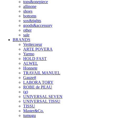
tops&onepiece
allinone
shoes
bottoms
sox&tights
goods&accessory
other
sale
BRANDS
Veritecoeur
ARTE POVERA
Yarmo
HOLD FAST
ALWEL
Honnete
TRAVAIL MANUEL
Gauze#
LABORA TORY
ROBE de PEAU
(g)
UNIVERSAL SEVEN
UNIVERSAL TISSU
TISSU
Master&Co.
tumugu