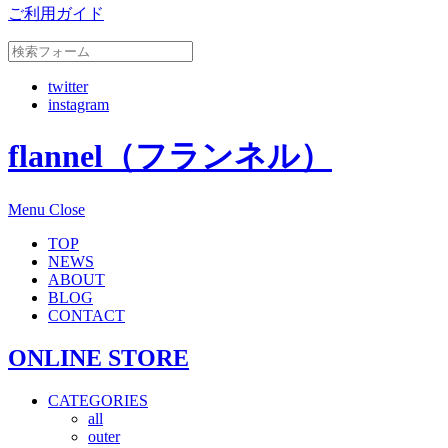
ご利用ガイド
twitter
instagram
flannel（フランネル）
Menu
Close
TOP
NEWS
ABOUT
BLOG
CONTACT
ONLINE STORE
CATEGORIES
all
outer