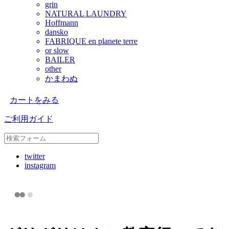
grin
NATURAL LAUNDRY
Hoffmann
dansko
FABRIQUE en planete terre
or slow
BAILER
other
かまわぬ
カートをみる
ご利用ガイド
twitter
instagram