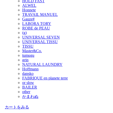
HOLD FAST
ALWEL
Honnete
TRAVAIL MANUEL
Gauze#
LABORA TORY
ROBE de PEAU
(g)
UNIVERSAL SEVEN
UNIVERSAL TISSU
TISSU
Master&Co.
tumugu
grin
NATURAL LAUNDRY
Hoffmann
dansko
FABRIQUE en planete terre
or slow
BAILER
other
かまわぬ
カートをみる