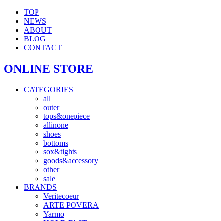
TOP
NEWS
ABOUT
BLOG
CONTACT
ONLINE STORE
CATEGORIES
all
outer
tops&onepiece
allinone
shoes
bottoms
sox&tights
goods&accessory
other
sale
BRANDS
Veritecoeur
ARTE POVERA
Yarmo