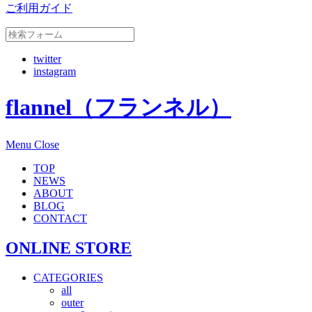
ご利用ガイド
twitter
instagram
flannel（フランネル）
Menu
Close
TOP
NEWS
ABOUT
BLOG
CONTACT
ONLINE STORE
CATEGORIES
all
outer