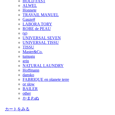
HOLD FAST
ALWEL
Honnete
TRAVAIL MANUEL
Gauze#
LABORA TORY
ROBE de PEAU
(g)
UNIVERSAL SEVEN
UNIVERSAL TISSU
TISSU
Master&Co.
tumugu
grin
NATURAL LAUNDRY
Hoffmann
dansko
FABRIQUE en planete terre
or slow
BAILER
other
かまわぬ
カートをみる