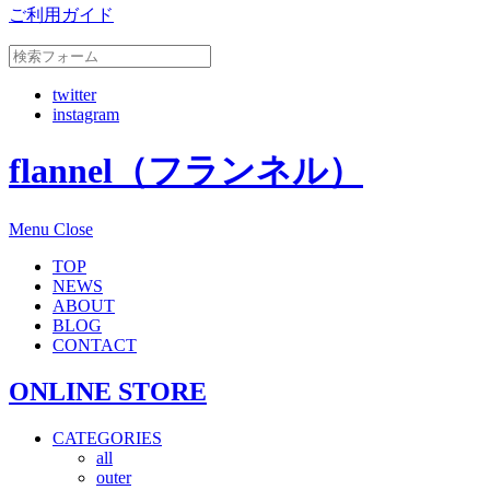
ご利用ガイド
twitter
instagram
flannel（フランネル）
Menu
Close
TOP
NEWS
ABOUT
BLOG
CONTACT
ONLINE STORE
CATEGORIES
all
outer