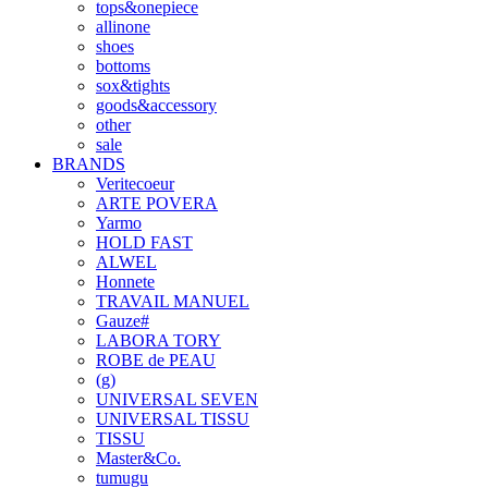
tops&onepiece
allinone
shoes
bottoms
sox&tights
goods&accessory
other
sale
BRANDS
Veritecoeur
ARTE POVERA
Yarmo
HOLD FAST
ALWEL
Honnete
TRAVAIL MANUEL
Gauze#
LABORA TORY
ROBE de PEAU
(g)
UNIVERSAL SEVEN
UNIVERSAL TISSU
TISSU
Master&Co.
tumugu