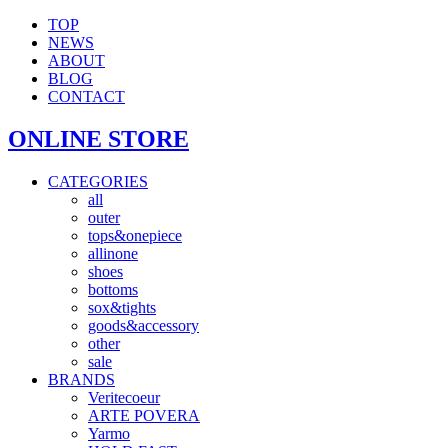
TOP
NEWS
ABOUT
BLOG
CONTACT
ONLINE STORE
CATEGORIES
all
outer
tops&onepiece
allinone
shoes
bottoms
sox&tights
goods&accessory
other
sale
BRANDS
Veritecoeur
ARTE POVERA
Yarmo