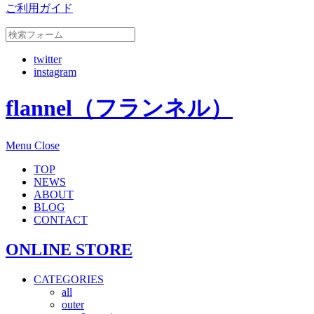
ご利用ガイド
twitter
instagram
flannel（フランネル）
Menu
Close
TOP
NEWS
ABOUT
BLOG
CONTACT
ONLINE STORE
CATEGORIES
all
outer