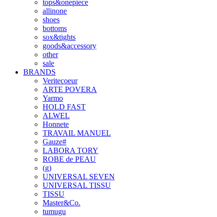
tops&onepiece
allinone
shoes
bottoms
sox&tights
goods&accessory
other
sale
BRANDS
Veritecoeur
ARTE POVERA
Yarmo
HOLD FAST
ALWEL
Honnete
TRAVAIL MANUEL
Gauze#
LABORA TORY
ROBE de PEAU
(g)
UNIVERSAL SEVEN
UNIVERSAL TISSU
TISSU
Master&Co.
tumugu