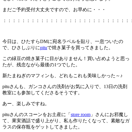
まだご予約受付大丈夫ですので、お早めに・・・
：：：：：：：：：：：：：：：：：：：：：：：：：：：
今日は、ひたすらDMに宛名ラベルを貼り、一息ついたの
で、ひさしぶりに
pitu
で焼き菓子を買ってきました。
この緑豆の焼き菓子に目がありません！買い占めようと思っ
たが、残念ながら最後の1つでした。
新たまねぎのマフィンも、どれもこれも美味しかった～♪
pituさんも、ガンコさんの洗剤がお気に入りで、13日の洗剤
教室にも参加してくださるそうです。
あー、楽しみですね。
pituさんのスコーンをお土産に「
store room
」さんにお邪魔し
て、果実酒話で盛り上がり、私も作りたくなって、素敵なガ
ラスの保存瓶をゲットしてきました。