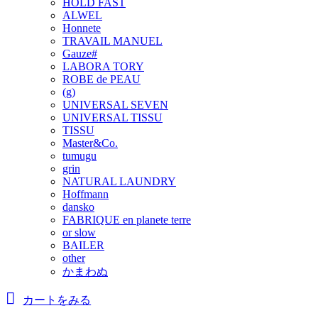
HOLD FAST
ALWEL
Honnete
TRAVAIL MANUEL
Gauze#
LABORA TORY
ROBE de PEAU
(g)
UNIVERSAL SEVEN
UNIVERSAL TISSU
TISSU
Master&Co.
tumugu
grin
NATURAL LAUNDRY
Hoffmann
dansko
FABRIQUE en planete terre
or slow
BAILER
other
かまわぬ
カートをみる