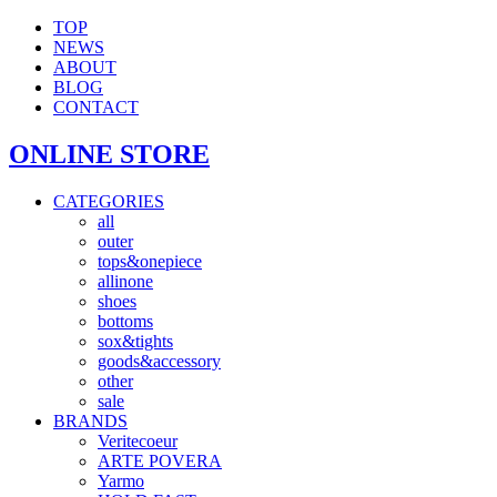
TOP
NEWS
ABOUT
BLOG
CONTACT
ONLINE STORE
CATEGORIES
all
outer
tops&onepiece
allinone
shoes
bottoms
sox&tights
goods&accessory
other
sale
BRANDS
Veritecoeur
ARTE POVERA
Yarmo