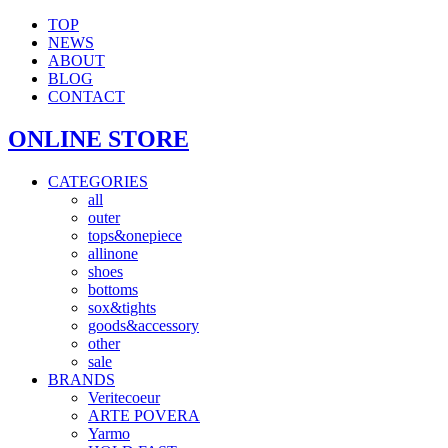
TOP
NEWS
ABOUT
BLOG
CONTACT
ONLINE STORE
CATEGORIES
all
outer
tops&onepiece
allinone
shoes
bottoms
sox&tights
goods&accessory
other
sale
BRANDS
Veritecoeur
ARTE POVERA
Yarmo