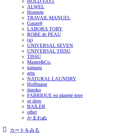
HOLD FAST
ALWEL
Honnete
TRAVAIL MANUEL
Gauze#
LABORA TORY
ROBE de PEAU
(g)
UNIVERSAL SEVEN
UNIVERSAL TISSU
TISSU
Master&Co.
tumugu
grin
NATURAL LAUNDRY
Hoffmann
dansko
FABRIQUE en planete terre
or slow
BAILER
other
かまわぬ
カートをみる