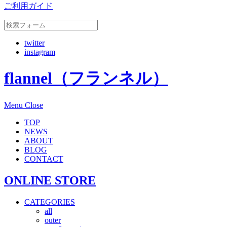
ご利用ガイド
twitter
instagram
flannel（フランネル）
Menu
Close
TOP
NEWS
ABOUT
BLOG
CONTACT
ONLINE STORE
CATEGORIES
all
outer