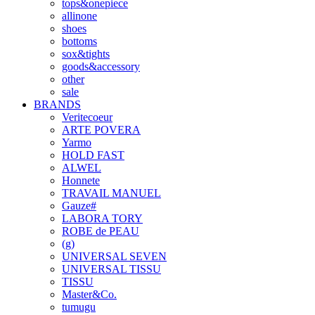
tops&onepiece
allinone
shoes
bottoms
sox&tights
goods&accessory
other
sale
BRANDS
Veritecoeur
ARTE POVERA
Yarmo
HOLD FAST
ALWEL
Honnete
TRAVAIL MANUEL
Gauze#
LABORA TORY
ROBE de PEAU
(g)
UNIVERSAL SEVEN
UNIVERSAL TISSU
TISSU
Master&Co.
tumugu