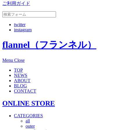
ご利用ガイド
twitter
instagram
flannel（フランネル）
Menu
Close
TOP
NEWS
ABOUT
BLOG
CONTACT
ONLINE STORE
CATEGORIES
all
outer