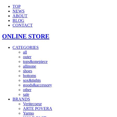
TOP
NEWS
ABOUT
BLOG
CONTACT
ONLINE STORE
CATEGORIES
all
outer
tops&onepiece
allinone
shoes
bottoms
sox&tights
goods&accessory
other
sale
BRANDS
Veritecoeur
ARTE POVERA
Yarmo