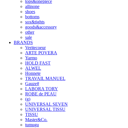
tops&onepiece
allinone
shoes
bottoms
sox&tights
goods&accessory
other
sale
BRANDS
Veritecoeur
ARTE POVERA
Yarmo
HOLD FAST
ALWEL
Honnete
TRAVAIL MANUEL
Gauze#
LABORA TORY
ROBE de PEAU
(g)
UNIVERSAL SEVEN
UNIVERSAL TISSU
TISSU
Master&Co.
tumugu