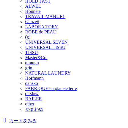
HOLD FAST
ALWEL
Honnete
TRAVAIL MANUEL
Gauze#
LABORA TORY
ROBE de PEAU
(g)
UNIVERSAL SEVEN
UNIVERSAL TISSU
TISSU
Master&Co.
tumugu
grin
NATURAL LAUNDRY
Hoffmann
dansko
FABRIQUE en planete terre
or slow
BAILER
other
かまわぬ
カートをみる