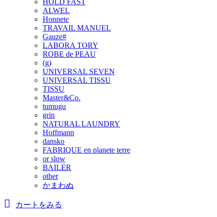
HOLD FAST
ALWEL
Honnete
TRAVAIL MANUEL
Gauze#
LABORA TORY
ROBE de PEAU
(g)
UNIVERSAL SEVEN
UNIVERSAL TISSU
TISSU
Master&Co.
tumugu
grin
NATURAL LAUNDRY
Hoffmann
dansko
FABRIQUE en planete terre
or slow
BAILER
other
かまわぬ
カートをみる