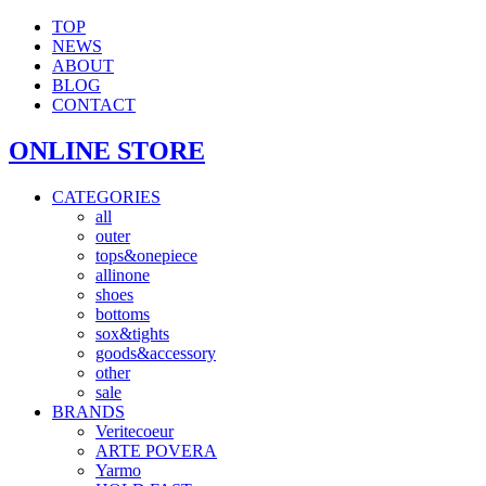
TOP
NEWS
ABOUT
BLOG
CONTACT
ONLINE STORE
CATEGORIES
all
outer
tops&onepiece
allinone
shoes
bottoms
sox&tights
goods&accessory
other
sale
BRANDS
Veritecoeur
ARTE POVERA
Yarmo