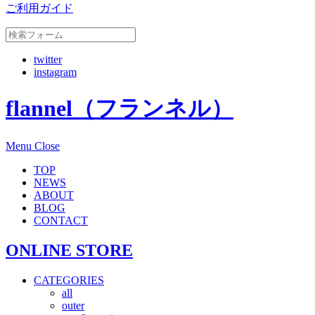
ご利用ガイド
twitter
instagram
flannel（フランネル）
Menu
Close
TOP
NEWS
ABOUT
BLOG
CONTACT
ONLINE STORE
CATEGORIES
all
outer