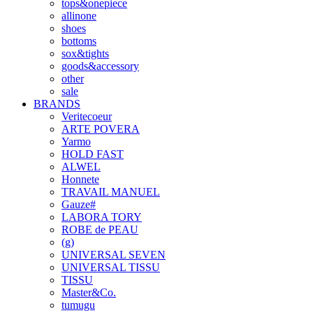
tops&onepiece
allinone
shoes
bottoms
sox&tights
goods&accessory
other
sale
BRANDS
Veritecoeur
ARTE POVERA
Yarmo
HOLD FAST
ALWEL
Honnete
TRAVAIL MANUEL
Gauze#
LABORA TORY
ROBE de PEAU
(g)
UNIVERSAL SEVEN
UNIVERSAL TISSU
TISSU
Master&Co.
tumugu