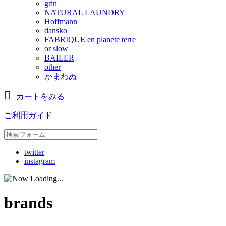
grin
NATURAL LAUNDRY
Hoffmann
dansko
FABRIQUE en planete terre
or slow
BAILER
other
かまわぬ
カートをみる
ご利用ガイド
twitter
instagram
brands