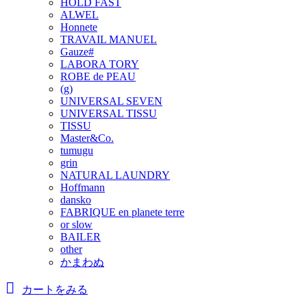
HOLD FAST
ALWEL
Honnete
TRAVAIL MANUEL
Gauze#
LABORA TORY
ROBE de PEAU
(g)
UNIVERSAL SEVEN
UNIVERSAL TISSU
TISSU
Master&Co.
tumugu
grin
NATURAL LAUNDRY
Hoffmann
dansko
FABRIQUE en planete terre
or slow
BAILER
other
かまわぬ
カートをみる