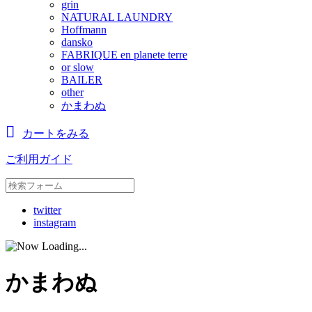
grin
NATURAL LAUNDRY
Hoffmann
dansko
FABRIQUE en planete terre
or slow
BAILER
other
かまわぬ
カートをみる
ご利用ガイド
twitter
instagram
かまわぬ