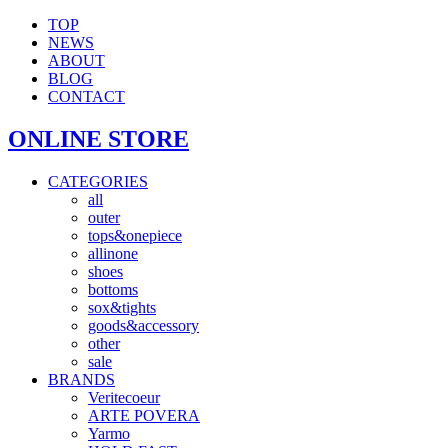
TOP
NEWS
ABOUT
BLOG
CONTACT
ONLINE STORE
CATEGORIES
all
outer
tops&onepiece
allinone
shoes
bottoms
sox&tights
goods&accessory
other
sale
BRANDS
Veritecoeur
ARTE POVERA
Yarmo