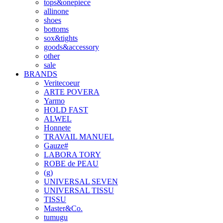
tops&onepiece
allinone
shoes
bottoms
sox&tights
goods&accessory
other
sale
BRANDS
Veritecoeur
ARTE POVERA
Yarmo
HOLD FAST
ALWEL
Honnete
TRAVAIL MANUEL
Gauze#
LABORA TORY
ROBE de PEAU
(g)
UNIVERSAL SEVEN
UNIVERSAL TISSU
TISSU
Master&Co.
tumugu