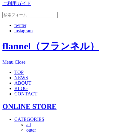
ご利用ガイド
twitter
instagram
flannel（フランネル）
Menu
Close
TOP
NEWS
ABOUT
BLOG
CONTACT
ONLINE STORE
CATEGORIES
all
outer