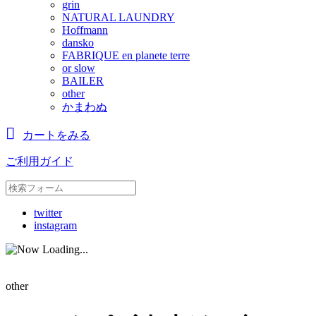
grin
NATURAL LAUNDRY
Hoffmann
dansko
FABRIQUE en planete terre
or slow
BAILER
other
かまわぬ
カートをみる
ご利用ガイド
twitter
instagram
other