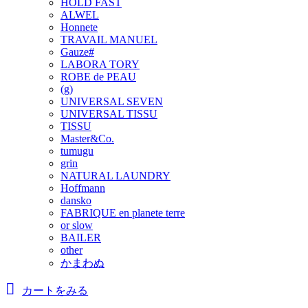
HOLD FAST
ALWEL
Honnete
TRAVAIL MANUEL
Gauze#
LABORA TORY
ROBE de PEAU
(g)
UNIVERSAL SEVEN
UNIVERSAL TISSU
TISSU
Master&Co.
tumugu
grin
NATURAL LAUNDRY
Hoffmann
dansko
FABRIQUE en planete terre
or slow
BAILER
other
かまわぬ
カートをみる