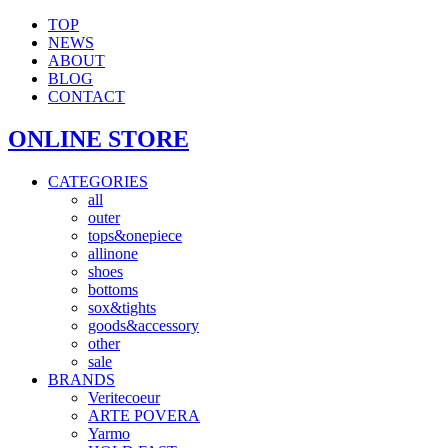
TOP
NEWS
ABOUT
BLOG
CONTACT
ONLINE STORE
CATEGORIES
all
outer
tops&onepiece
allinone
shoes
bottoms
sox&tights
goods&accessory
other
sale
BRANDS
Veritecoeur
ARTE POVERA
Yarmo