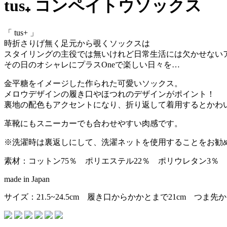
tus₊ コンペイトウソックス
「 tus+ 」
時折さりげ無く足元から覗くソックスは
スタイリングの主役では無いけれど日常生活には欠かせない
その日のオシャレにプラスOneで楽しい日々を…
金平糖をイメージした作られた可愛いソックス。
メロウデザインの履き口やほつれのデザインがポイント！
裏地の配色もアクセントになり、折り返して着用するとかわ
革靴にもスニーカーでも合わせやすい肉感です。
※洗濯時は裏返しにして、洗濯ネットを使用することをお勧
素材：コットン75％ ポリエステル22％ ポリウレタン3％
made in Japan
サイズ：21.5~24.5cm 履き口からかかとまで21cm つま先