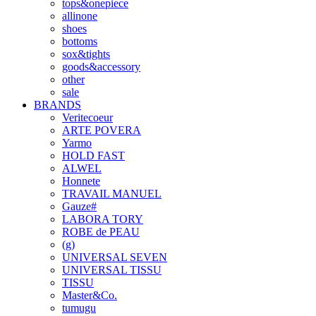
tops&onepiece
allinone
shoes
bottoms
sox&tights
goods&accessory
other
sale
BRANDS
Veritecoeur
ARTE POVERA
Yarmo
HOLD FAST
ALWEL
Honnete
TRAVAIL MANUEL
Gauze#
LABORA TORY
ROBE de PEAU
(g)
UNIVERSAL SEVEN
UNIVERSAL TISSU
TISSU
Master&Co.
tumugu