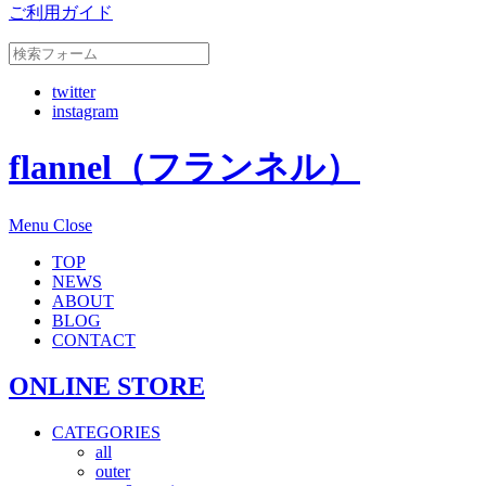
ご利用ガイド
twitter
instagram
flannel（フランネル）
Menu
Close
TOP
NEWS
ABOUT
BLOG
CONTACT
ONLINE STORE
CATEGORIES
all
outer