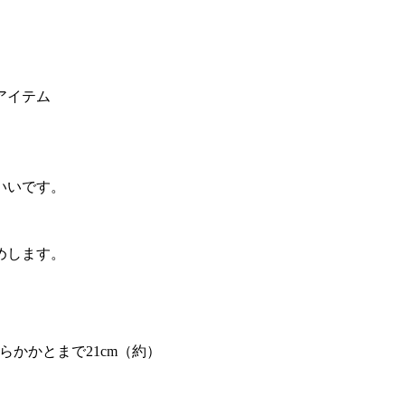
アイテム
いいです。
めします。
からかかとまで21cm（約）