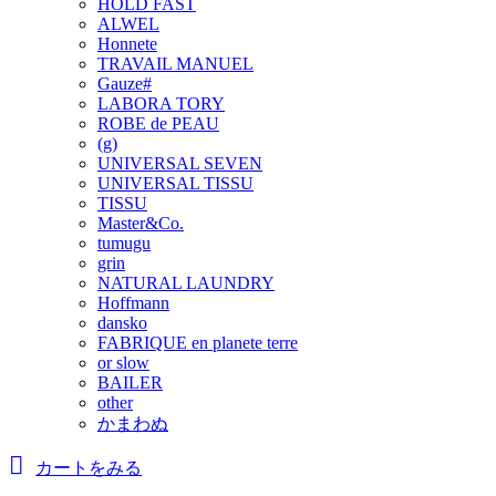
HOLD FAST
ALWEL
Honnete
TRAVAIL MANUEL
Gauze#
LABORA TORY
ROBE de PEAU
(g)
UNIVERSAL SEVEN
UNIVERSAL TISSU
TISSU
Master&Co.
tumugu
grin
NATURAL LAUNDRY
Hoffmann
dansko
FABRIQUE en planete terre
or slow
BAILER
other
かまわぬ
カートをみる