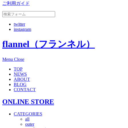
ご利用ガイド
twitter
instagram
flannel（フランネル）
Menu
Close
TOP
NEWS
ABOUT
BLOG
CONTACT
ONLINE STORE
CATEGORIES
all
outer