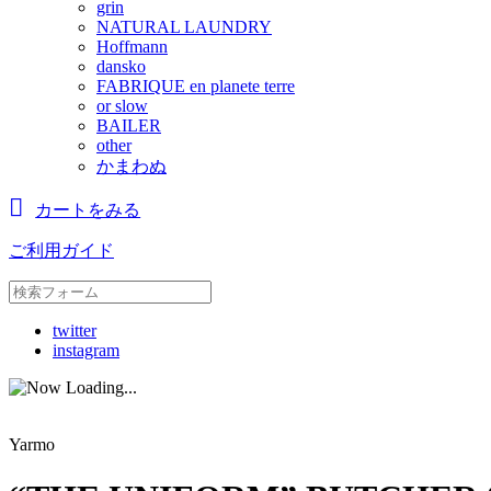
grin
NATURAL LAUNDRY
Hoffmann
dansko
FABRIQUE en planete terre
or slow
BAILER
other
かまわぬ
カートをみる
ご利用ガイド
twitter
instagram
Yarmo