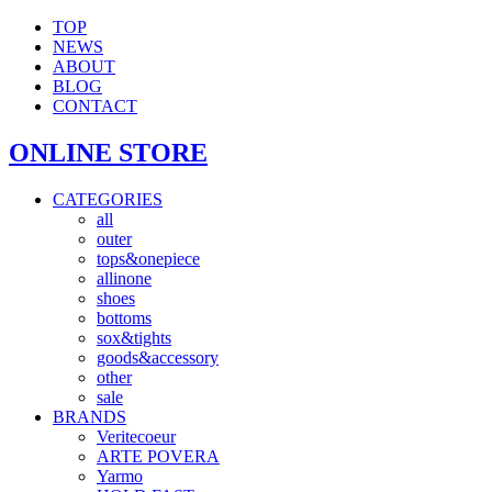
TOP
NEWS
ABOUT
BLOG
CONTACT
ONLINE STORE
CATEGORIES
all
outer
tops&onepiece
allinone
shoes
bottoms
sox&tights
goods&accessory
other
sale
BRANDS
Veritecoeur
ARTE POVERA
Yarmo