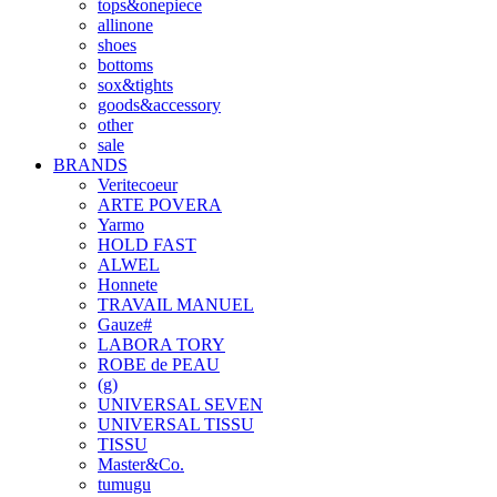
tops&onepiece
allinone
shoes
bottoms
sox&tights
goods&accessory
other
sale
BRANDS
Veritecoeur
ARTE POVERA
Yarmo
HOLD FAST
ALWEL
Honnete
TRAVAIL MANUEL
Gauze#
LABORA TORY
ROBE de PEAU
(g)
UNIVERSAL SEVEN
UNIVERSAL TISSU
TISSU
Master&Co.
tumugu