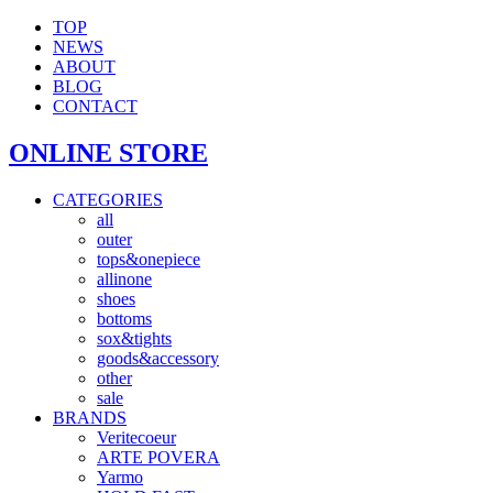
TOP
NEWS
ABOUT
BLOG
CONTACT
ONLINE STORE
CATEGORIES
all
outer
tops&onepiece
allinone
shoes
bottoms
sox&tights
goods&accessory
other
sale
BRANDS
Veritecoeur
ARTE POVERA
Yarmo