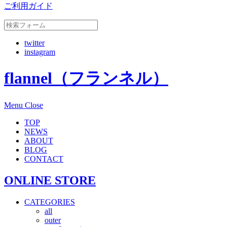
ご利用ガイド
twitter
instagram
flannel（フランネル）
Menu
Close
TOP
NEWS
ABOUT
BLOG
CONTACT
ONLINE STORE
CATEGORIES
all
outer