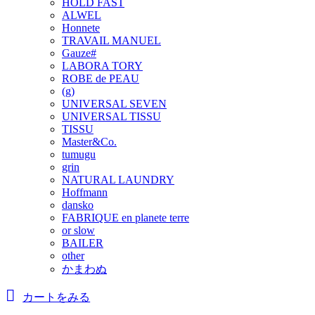
HOLD FAST
ALWEL
Honnete
TRAVAIL MANUEL
Gauze#
LABORA TORY
ROBE de PEAU
(g)
UNIVERSAL SEVEN
UNIVERSAL TISSU
TISSU
Master&Co.
tumugu
grin
NATURAL LAUNDRY
Hoffmann
dansko
FABRIQUE en planete terre
or slow
BAILER
other
かまわぬ
カートをみる