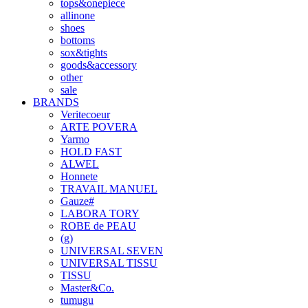
tops&onepiece
allinone
shoes
bottoms
sox&tights
goods&accessory
other
sale
BRANDS
Veritecoeur
ARTE POVERA
Yarmo
HOLD FAST
ALWEL
Honnete
TRAVAIL MANUEL
Gauze#
LABORA TORY
ROBE de PEAU
(g)
UNIVERSAL SEVEN
UNIVERSAL TISSU
TISSU
Master&Co.
tumugu