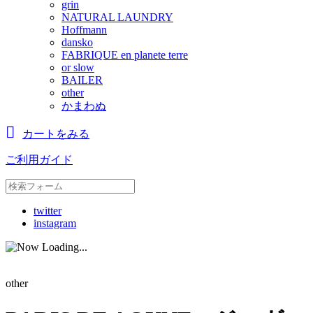
grin
NATURAL LAUNDRY
Hoffmann
dansko
FABRIQUE en planete terre
or slow
BAILER
other
かまわぬ
カートをみる
ご利用ガイド
twitter
instagram
other