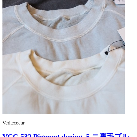
Veritecoeur
VCC-532 Pigment dyeing ミニ裏毛プル